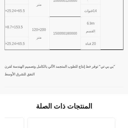
100000
120000
متر
14قنوات
65.5×25.24×3285
6.9m
153.5×8.7×333
200×120
القسم
150000
180000
متر
20 قناة
65.5×25.24×3285
"بي بي تي" توفر خط إنتاج للطوب المتجمد الآلي بالكامل وتصميم الهندسة لفرن
النفق للشرق الأوسط
المنتجات ذات الصلة