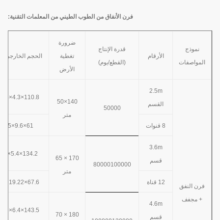
فرن الأنفاق من الطوب الطيني من المعلمات التقنية:
ضرورة
نموذج
قدرة الإنتاج
الأرقام
تغطية
الحجم الخارجي (م
المواصفات
(القطع/يوم)
الأرض
2.5m
110.8×4.3×234
140×50
القسم
50000
متر
8 قنوات
61×9.6×15
3.6m
134.2×5.4×36
170 × 65
قسم
80000
100000
متر
12 قناة
67.6×19.22×15
فرن النفق
+ مجفف
4.6m
143.5×6.4×333
180 × 70
قسم