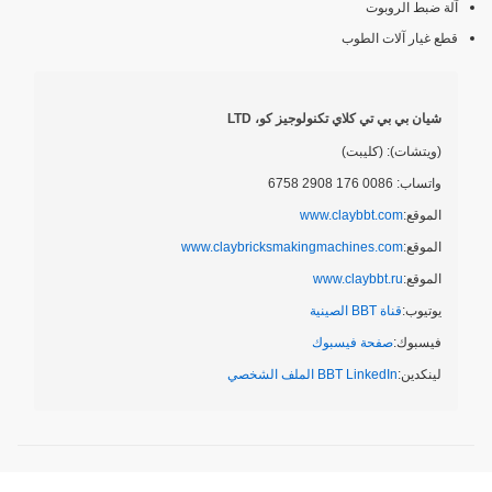
آلة ضبط الروبوت
قطع غيار آلات الطوب
شيان بي بي تي كلاي تكنولوجيز كو، LTD
(ويتشات): (كليبت)
واتساب: 0086 176 2908 6758
الموقع:
www.claybbt.com
الموقع:
www.claybricksmakingmachines.com
الموقع:
www.claybbt.ru
يوتيوب:
قناة BBT الصينية
فيسبوك:
صفحة فيسبوك
لينكدين:
BBT LinkedIn الملف الشخصي