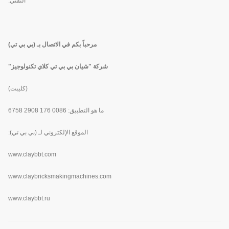
التقني.
مرحباً بكم في الاتصال بـ (بي بي تي)
شركة "شيان بي بي تي كلاي تكنولوجيز"
(كليبت)
ما هو التطبيق: 0086 176 2908 6758
الموقع الإلكتروني لـ (بي بي تي):
www.
claybbt.com
www.claybricksmakingmachines.com
www.claybbt.ru