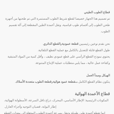
قطاع الطوب الطيني
تم تصميم هذا الجهاز خصيصا لقطع شريط الطوب المستمرة التي تم طحنها من أجهزة
طحن الطوب إلى أقسام طوب قياسية، ونقل أعمدة الطين المقطعة إلى آلة تقسيم
الطوب.
نحن نقدم نوعين رئيسيين:
قطعة عمودية
و
القطع الدائري
.
طول القطع قابلة للتعديل بالكامل مع عملية القطع التلقائية.
يحتوي نموذج القطع الرأسي على قطع عمودي نظيف ، وأقل كمية من المواد المتبقية
وكفاءة عمل عالية ، مما يلبي متطلبات عملية الإنتاج المتنوعة.
الهيكل ومبدأ العمل
يتكون نظام القطع الكامل من
قطعة عمود هوائية
و
قطعة الطوب متعددة الأسلاك
.
قطاع الأعمدة الهوائية
المكونات الرئيسية: الإطار الأساسي، المحرك، ذراع ناقل السرعة، الأسطوانة الهوائية،
إطار البوابة، قضبان التوجيه وأجزاء العازل.
إنها تقطع أعمدة طين طويلة وتنقل بسرعة أعمدة الطوب المؤهلة إلى معدات القطع