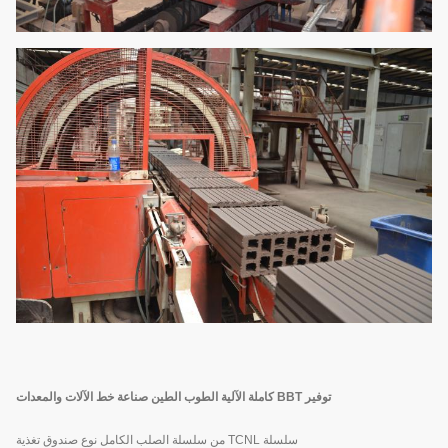
توفير BBT كاملة الآلية الطوب الطين صناعة خط الآلات والمعدات
سلسلة TCNL من سلسلة الصلب الكامل نوع صندوق تغذية