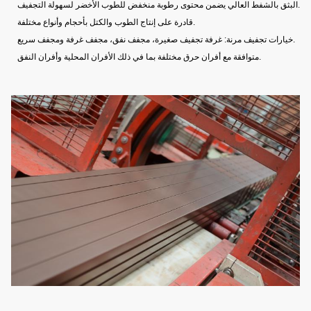
البثق بالشفط العالي يضمن محتوى رطوبة منخفض للطوب الأخضر لسهولة التجفيف.
قادرة على إنتاج الطوب والكتل بأحجام وأنواع مختلفة.
خيارات تجفيف مرنة: غرفة تجفيف صغيرة، مجفف نفق، مجفف غرفة ومجفف سريع.
متوافقة مع أفران حرق مختلفة بما في ذلك الأفران المحلية وأفران النفق.