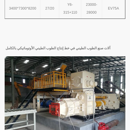
Y6-
23000-
8200*7300*3400
27/20
EV75A
315+110
28000
آلات صنع الطوب الطيني في خط إنتاج الطوب الطيني الأوتوماتيكي بالكامل