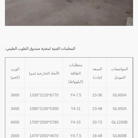
المعلمات الفنية لمغذية صندوق الطوب الطيني:
متطلبات
المواصفات
السعة
الوزن
الطاقة
الأبعاد الخارجية (مم)
الموديل
(م/ث)
(كجم)
(كيلوواط)
3600
6770*2120*1330
Y4-7.5
23-36
GL600A
3400
5300*2100*1080
Y4-11
23-48
GL450A
6000
5780*2500*1700
Y4-15
33-72
GL1200B
3000
4670*2050*1470
Y4-7.5
18-48
GL800B