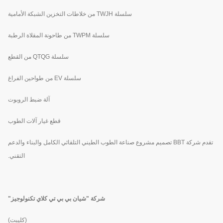
سلسلة TWJH من خلاطات التخزين الشبكة الأمامية
سلسلة TWPM من طاحونة المقلاة الرطبة
سلسلة QTQG من القطع
سلسلة EV من طواحين الفراغ
آلة ضبط الروبوت
قطع غيار آلات الطوب
تقدم شركة BBT تصميم مشروع صناعة الطوب الطيني التلقائي الكامل والبناء والدعم
التقني.
شركة "شيان بي بي تي كلاي تكنولوجيز"
(كليبت)