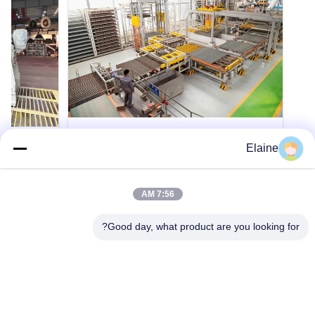
VIDEO
Elaine
نظام تفريغ تحميل الطوب الأوتوماتيكي
كسارة أسطو
المخصص لخط تجفيف الأنفاق
الأوتوماتيك
7:56 AM
نظام تحميل وتفريغ الطوب التلقائي المخصص لخط
محطم أسنان أ
تجفيف النفق هذا النظام التلقائي لتحميل وتفريغ
معالجة الموا
Good day, what product are you looking for?
الطوب مصمم خصيصا لعمليات إعداد وإطلاق النار
تحطيم مواد خ
مرتين مع تكنولوجيا تجفيف النفق ذات الطبقة
لسحق المواد 
احصل على اقتباس
الواحدةإنّه ينتج طوباً، والبلاط المثقوب والبلاط
والمنخفضة ، 
الكهوف العالي ، مع إنتاج سنوي قدره 40 ٪ 120 مليون
والاسمنت وال
قطعة. يتضمن النظام الكامل ...
لا يتجاوز صلاب