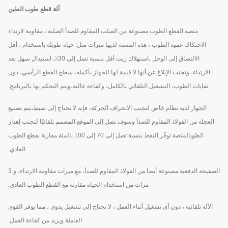
آلة قطع طوب الطين
منصة القطع الطوب مصنوعة من الصلب المقاوم للصدأ الصلبة ، مقاومة لارتداء
الاحتكاك عمود الطوب ، هذه المنصة لديها ميزات مثل: حياة طويلة باستخدام ، أقل
الالتصاق إلى الوحل ،استهلاك زيت أقل بنسبة تصل إلى 30٪، استبدال سهل بعد
الارتداء، وتجنب الإبلاغ عن أنها لا قيمة لها للجهاز بأكمله، سطح القطع الرأسي، دون
نفايات الطوب، التشغيل التلقائي بالكامل، وكفاءة عالية،ويتم التحكم بها بالبرنامج.
الجهاز لديه نظام خاص لتجنب الانحراف الحركة، فإنه لا يحتاج إلى ضبط،يتم تصنيع
العجلة من الفولاذ المقاوم للصدأ وسوف تصل إلى الموقع المصمم تلقائيًا لتجنب إهدار
الطوبالمنصة توفّر النفط بنسبة تصل إلى 70 إلى 100 بالمئة مقارنة بقطع الطوب
العادي.
الصفيحة الدفعية مصنوعة أيضا من الفولاذ المقاوم للصدأ، مع ميزات مقاومة الارتداء، و 3
مرات من استخدام الحياة مقارنة مع القطع الطوب العادي.
الآلة تلقائية ، دون أي تشغيل أثناء العمل ، لا تحتاج إلى تشغيل يدوي ، مما يوفر القوى
العاملة ويزيد من كفاءة العمل.