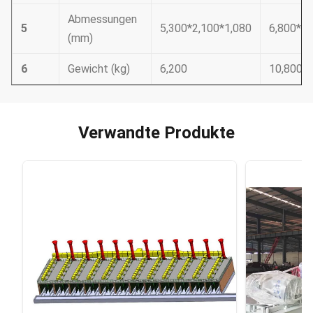
Abmessungen
5
5,300*2,100*1,080
6,800*2,
(mm)
6
Gewicht (kg)
6,200
10,800
Verwandte Produkte