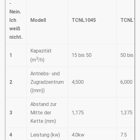
-
Nein.
Ich
Modell
TCNL1045
TCNL12
weiß
nicht.
Kapazität
1
15 bis 50
50 bis 8
3
(m
/h)
Antriebs- und
2
Zugradzentrum
4,500
6,000
((mm))
Abstand zur
3
Mitte der
1,175
1,375
Kette (mm)
4
Leistung (kw)
4.0kw
7.5