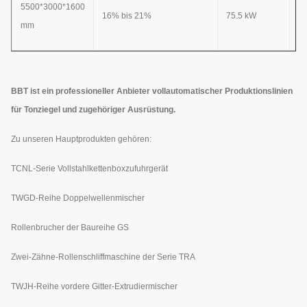
5500*3000*1600
16% bis 21%
75.5 kW
2
mm
BBT ist ein professioneller Anbieter vollautomatischer Produktionslinien
für Tonziegel und zugehöriger Ausrüstung.
Zu unseren Hauptprodukten gehören:
TCNL-Serie Vollstahlkettenboxzufuhrgerät
TWGD-Reihe Doppelwellenmischer
Rollenbrucher der Baureihe GS
Zwei-Zähne-Rollenschliffmaschine der Serie TRA
TWJH-Reihe vordere Gitter-Extrudiermischer