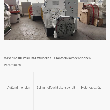
Maschine für Vakuum-Extrudern aus Tonstein mit technischen
Parametern:
Ma
Dr
Außendimension
Schimmelfeuchtigkeitsgehalt
Motorkapazität
di
Ex