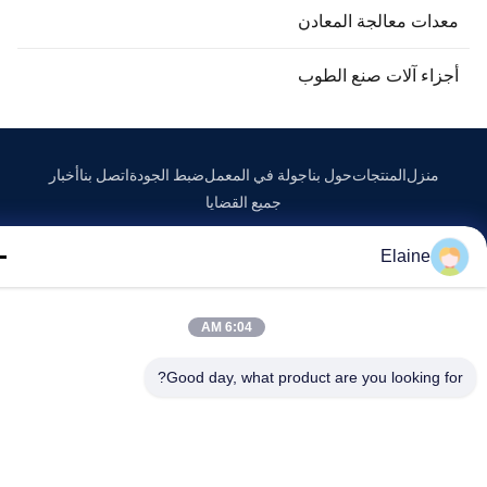
عدات معالجة المعادن
جزاء آلات صنع الطوب
منزل
المنتجات
حول بنا
جولة في المعمل
ضبط الجودة
اتصل بنا
أخبار
جميع القضايا
Elaine
Tel: 86-29-68209878
E-mail: info@claybbt.com
6:04 AM
© 2026 Xi'an BBT Clay Technologies Co., Ltd.. All Rights Reserved.
Good day, what product are you looking fo