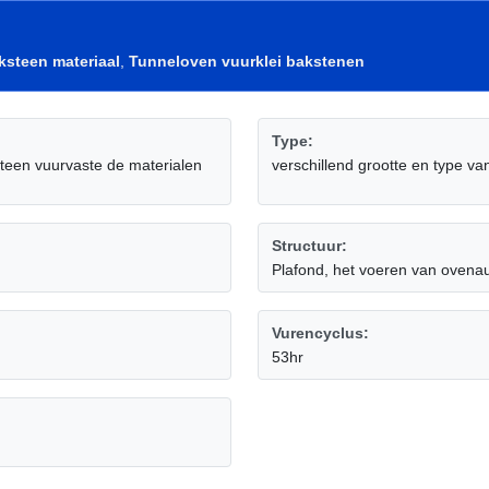
ksteen materiaal
,
Tunneloven vuurklei bakstenen
Type:
teen vuurvaste de materialen
verschillend grootte en type va
Structuur:
Plafond, het voeren van ovena
Vurencyclus:
53hr