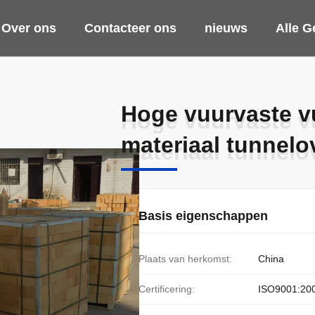
Over ons
Contacteer ons
nieuws
Alle G
Hoge vuurvaste v
Hoge vuurvaste v
materiaal tunnelo
materiaal tunnelo
Basis eigenschappen
Plaats van herkomst:
China
Certificering:
ISO9001:20