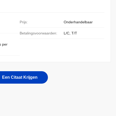
Prijs:
Onderhandelbaar
Betalingsvoorwaarden:
L/C, T/T
s per
Een Citaat Krijgen