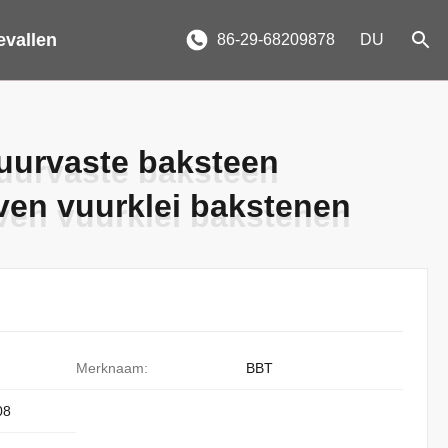
evallen
86-29-68209878
DU
uurvaste baksteen
uurvaste baksteen
ven vuurklei bakstenen
ven vuurklei bakstenen
Merknaam:
BBT
08