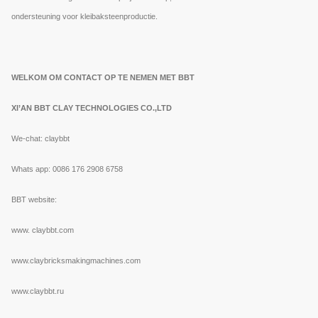
ondersteuning voor kleibaksteenproductie.
WELKOM OM CONTACT OP TE NEMEN MET BBT
XI’AN BBT CLAY TECHNOLOGIES CO.,LTD
We-chat: claybbt
Whats app: 0086 176 2908 6758
BBT website:
www.
claybbt.com
www.claybricksmakingmachines.com
www.claybbt.ru