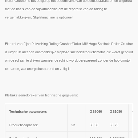
Roller Crusher is bevestigd op het bodemframe van de sectiestaallassen en uitgerust
met de basis van de slijplatmachine om de reparatie van de rolring te
vergemakkelijken. Slijplatmachine is optioneel.
Elke rol van Fijne Pulverizing Rolling Crusher/Roller Mill/ Hoge Snelheid Roller Crusher
is uitgerust met een onafhankelijke traploze snelheidsreductiemotor, die wordt gebruikt
om de rol aan te drijven wanneer de rolring wordt gerepareerd zonder de hoofdmotor
te starten, wat energiebesparend en veilig is.
Kleibaksteenrolbreker van technische gegevens:
Technische parameters
GS8060
GS1080
GS
Productiecapaciteit
t/h
30-50
55-75
70-