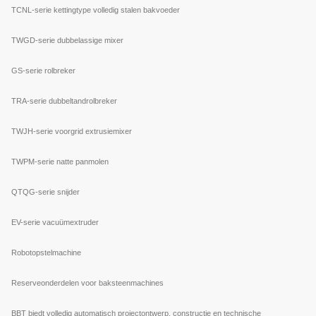
TCNL-serie kettingtype volledig stalen bakvoeder
TWGD-serie dubbelassige mixer
GS-serie rolbreker
TRA-serie dubbeltandrolbreker
TWJH-serie voorgrid extrusiemixer
TWPM-serie natte panmolen
QTQG-serie snijder
EV-serie vacuümextruder
Robotopstelmachine
Reserveonderdelen voor baksteenmachines
BBT biedt volledig automatisch projectontwerp, constructie en technische