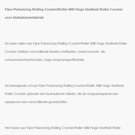
Fijne Pulverizing Rolling Crusher/Roller Mill/ Hoge Snelheid Roller Crusher
voor kleibaksteenfabriek
De twee rollen van Fijne Pulverizing Rolling Crusher/Roller Mill/ Hoge Snelheid Roller
Crusher hebben verschillende lineaire snelheden, zowel extrusie- als
scheurrestscheurfuncties, hoge vergruizingsefficiëntie.
De bewegende rol van Fijne Pulverizing Rolling Crusher/Roller Mill/ Hoge Snelheid
Roller Crusher gebruikt een hydraulische cilinder, die de vergruizingsdruk kan
aanpassen aan verschillende grondstoffen.
Het frame van Fijne Pulverizing Rolling Crusher/Roller Mill/ Hoge Snelheid Roller