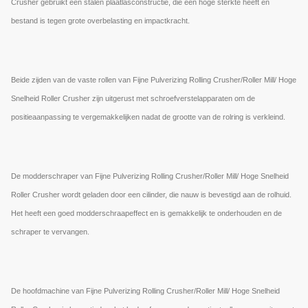
Crusher gebruikt een stalen plaatlasconstructie, die een hoge sterkte heeft en
bestand is tegen grote overbelasting en impactkracht.
Beide zijden van de vaste rollen van Fijne Pulverizing Rolling Crusher/Roller Mill/ Hoge
Snelheid Roller Crusher zijn uitgerust met schroefverstelapparaten om de
positieaanpassing te vergemakkelijken nadat de grootte van de rolring is verkleind.
De modderschraper van Fijne Pulverizing Rolling Crusher/Roller Mill/ Hoge Snelheid
Roller Crusher wordt geladen door een cilinder, die nauw is bevestigd aan de rolhuid.
Het heeft een goed modderschraapeffect en is gemakkelijk te onderhouden en de
schraper te vervangen.
De hoofdmachine van Fijne Pulverizing Rolling Crusher/Roller Mill/ Hoge Snelheid