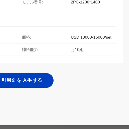
モデル番号:
2PC-1200*1400
価格:
USD 13000-16000/set
補給能力:
月10組
引用文 を 入手 する