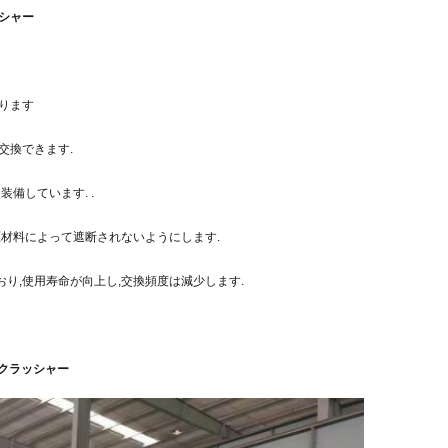
シャー
なります
交換できます.
備しています. .
原材料によって遮断されないようにします.
り,使用寿命が向上し,交換頻度は減少します.
クラッシャー