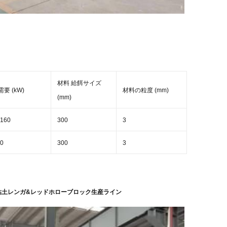
材料 給餌サイズ
要 (kW)
材料の粒度 (mm)
(mm)
160
300
3
0
300
3
粘土レンガ&レッドホローブロック生産ライン