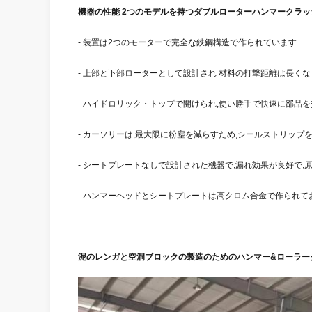
機器の性能 2つのモデルを持つダブルローターハンマークラッ
- 装置は2つのモーターで完全な鉄鋼構造で作られています
- 上部と下部ローターとして設計され 材料の打撃距離は長く
- ハイドロリック・トップで開けられ,使い勝手で快速に部品を
- カーソリーは,最大限に粉塵を減らすため,シールストリップを装
- シートプレートなしで設計された機器で,漏れ効果が良好で,
- ハンマーヘッドとシートプレートは高クロム合金で作られてお
泥のレンガと空洞ブロックの製造のためのハンマー&ローラー