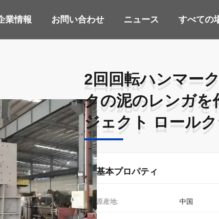
企業情報
お問い合わせ
ニュース
すべての
2回回転ハンマー
2回回転ハンマー
クの泥のレンガを
クの泥のレンガを
ジェクト ロール
ジェクト ロール
基本プロパティ
原産地:
中国