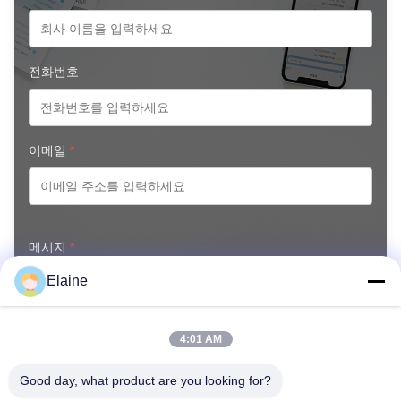
전화번호
이메일
*
메시지
*
Elaine
4:01 AM
Good day, what product are you looking for?