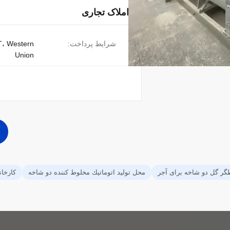
املاک تجاری
شرایط پرداخت:
T، Western
Union
گر گل دو شاخه برای آجر
محل توليد اتوماتيك مخلوط كننده دو شاخه
کارخان