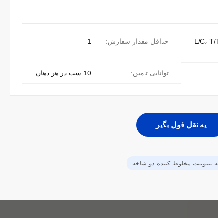
L/C، T/
حداقل مقدار سفارش:
1
توانایی تامین:
10 ست در هر دهان
يه نقل قول بگير
ه بنتونيت مخلوط كننده دو شاخه