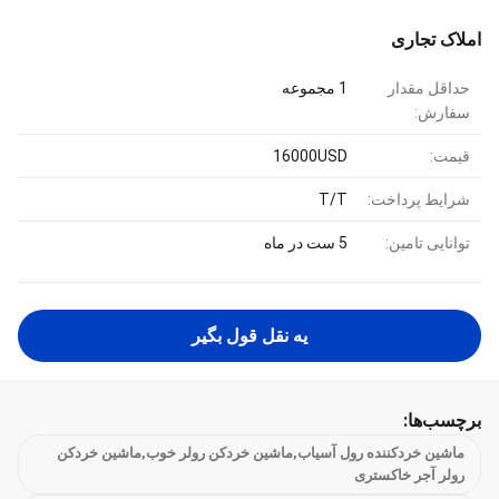
املاک تجاری
حداقل مقدار
1 مجموعه
سفارش:
قیمت:
16000USD
شرایط پرداخت:
T/T
توانایی تامین:
5 ست در ماه
يه نقل قول بگير
برچسب‌ها:
ماشین خردکننده رول آسیاب,ماشین خردکن رولر خوب,ماشین خردکن
رولر آجر خاکستری