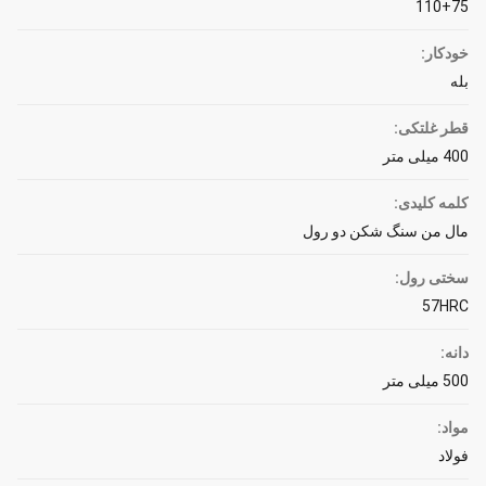
110+75
خودکار:
بله
قطر غلتکی:
400 میلی متر
کلمه کلیدی:
مال من سنگ شکن دو رول
سختی رول:
57HRC
دانه:
500 میلی متر
مواد:
فولاد