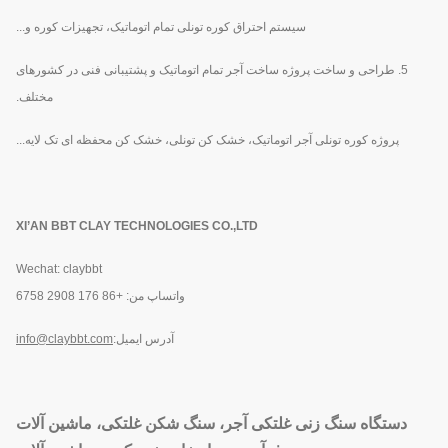
سیستم احتراق کوره تونلی تمام اتوماتیک، تجهیزات کوره و...
5. طراحی و ساخت پروژه ساخت آجر تمام اتوماتیک و پشتیبانی فنی در کشورهای
مختلف.
پروژه کوره تونلی آجر اتوماتیک، خشک کن تونلی، خشک کن محفظه ای تک لایه...
XI’AN BBT CLAY TECHNOLOGIES CO.,LTD
Wechat: claybbt
واتساپ من: +86 176 2908 6758
آدرس ایمیل:
info@claybbt.com
دستگاه سنگ زنی غلتکی آجر، سنگ شکن غلتکی، ماشین آلات