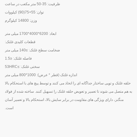
ظرفیت: 35-50 متر مکعب در ساعت
توان: 55+75(90) کیلووات
وزن: 14800 کیلوگرم
ابعاد: 6200*4000*1700 میلی متر
قطعات کلیدی غلتک:
ضخامت سطح غلتک: ≥140 میلی متر
فاصله غلتک: ≤1.5
سختی غلتک: ≥53HRC
اندازه غلتک (قطر * عرض): 1000*800 میلی متر
حلقه غلتک و توپی ساختار جداگانه ای را اتخاذ می کنند و توسط پیچ های با استحکام بالا
به هم متصل می شوند تا تعمیر و تعویض حلقه غلتک را تسهیل کنند. ساخته شده از فولاد
منگنز، دارای ویژگی های مقاومت در برابر سایش بالا، استحکام بالا و تعمیر آسان
است.