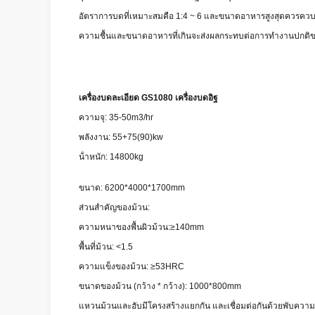
อัตราการบดที่เหมาะสมคือ 1:4 ~ 6 และขนาดอาหารสูงสุดควรควบคุ
ความชื้นและขนาดอาหารที่เกินจะส่งผลกระทบต่อการทํางานปกต
เครื่องบดละเอียด GS1080 เครื่องบดอิฐ
ความจุ: 35-50m3/hr
พลังงาน: 55+75(90)kw
น้ําหนัก: 14800kg
ขนาด: 6200*4000*1700mm
ส่วนสําคัญของม้วน:
ความหนาของพื้นผิวม้วน:≥140mm
พื้นที่ม้วน: <1.5
ความแข็งของม้วน: ≥53HRC
ขนาดของม้วน (กว้าง * กว้าง): 1000*800mm
แหวนม้วนและฮับมีโครงสร้างแยกกัน และเชื่อมต่อกันด้วยพับคว