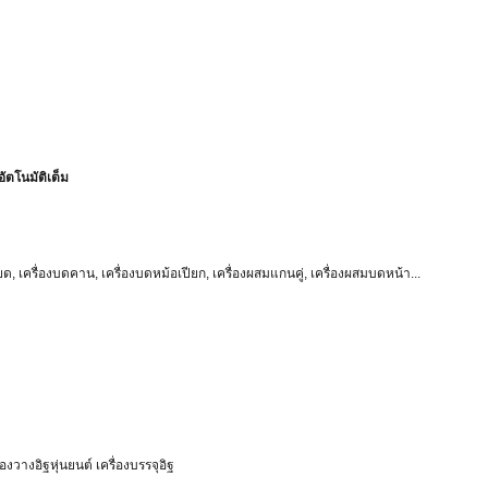
ัตโนมัติเต็ม
ียด, เครื่องบดคาน, เครื่องบดหม้อเปียก, เครื่องผสมแกนคู่, เครื่องผสมบดหน้า...
่องวางอิฐหุ่นยนต์ เครื่องบรรจุอิฐ