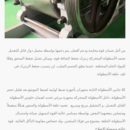
من أجل ضمان قوة محايدة ودعم أفضل، يتم دعمها بواسطة
محمل دوار قابل للتعديل.
تعتمد الأسطوانة المتحركة زنبرك ضغط لإضافة قوة،
ويمكن تعديل ضغط السحق وفقًا
للمواد الخام المختلفة.
عندما يعلق الجسم الصلب، لن يتسبب ضغط الزنبرك في
تلف
حلقة الأسطوانة.
كلا جانبي الأسطوانة الثابتة مجهزان بأجهزة ضبط لولبية لضبط
الموضع بعد تقليل حجم
الأسطوانة. داخل الأسطوانة المتحركة
مجهزة ببرغي تحديد لضمان خلوص الأسطوانة
القابل للتعديل، و
التشغيل مريح وسريع.
تعتمد حلقة الأسطوانة والمحور هيكلًا منفصلاً
ومتصلين ببعضهما البعض
بواسطة مسامير عالية القوة لتسهيل صيانة واستبدال
الأسطوانة
الحلقة. مصنوع من فولاذ المنغنيز، وله خصائص مقاومة التآكل العالية،
قوة
عالية وسهولة الإصلاح.