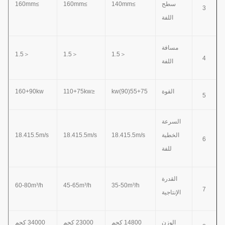
سطح
≥140mm
≥160mm
≥160mm
3
اللفة
مسافة
＜1.5
＜1.5
＜1.5
4
اللفة
القوة
55+75(90)kw
≤110+75kw
160+90kw
5
السرعة
الخطية
18.415.5m/s
18.415.5m/s
18.415.5m/s
6
للفة
القدرة
60-80m³/h
45-65m³/h
35-50m³/h
7
الإنتاجية
الوزن
14800 كجم
23000 كجم
34000 كجم