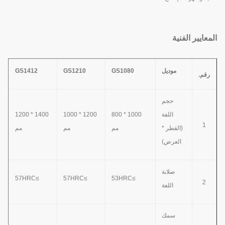
المعايير الفنية
م
وديل
GS1080
GS1210
GS1412
رقم.
حجم
اللفة
1000 * 800
1200 * 1000
1400 * 1200
1
(القطر *
مم
مم
مم
العرض)
صلابة
≥57HRC
≥57HRC
≥53HRC
2
اللفة
سمك