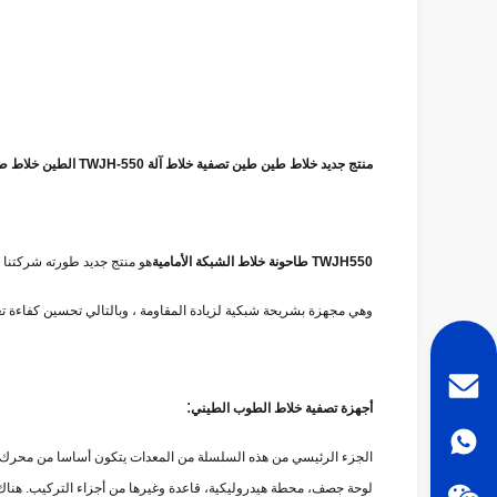
منتج جديد خلاط طين طين تصفية خلاط آلة TWJH-550 الطين خلاط طحن
TWJH550 طاحونة خلاط الشبكة الأمامية
هو منتج جديد طورته شركتنا 
وهي مجهزة بشريحة شبكية لزيادة المقاومة ، وبالتالي تحسين كفاءة تع
:
أجهزة تصفية خلاط الطوب الطيني
الجزء الرئيسي من هذه السلسلة من المعدات يتكون أساسا من محرك نا
لوحة جصف، محطة هيدروليكية، قاعدة وغيرها من أجزاء التركيب. هناك 