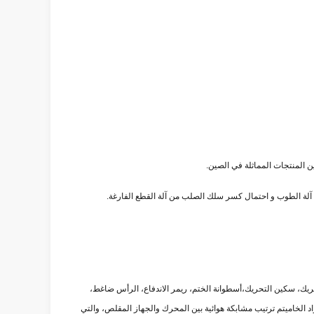
ن المنتجات المماثلة في الصين.
 آلة الطوب و احتمال كسر سلك الصلب من آلة القطع الفارغة.
يك، سكين التحريك،أسطوانة الختم، ريمر الاندفاع، الرأس ضاغط،
الخاميتم ترتيب مشابكة هوائية بين المحرك والجهاز المقلص، والتي