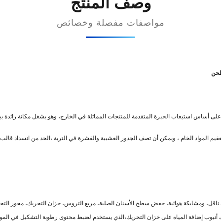
وصف المنتج
مواصفات مفصلة وخصائص
على أساس استيعاب الخبرة المتقدمة للمنتجات المماثلة في الخارج، وهو يشغل مكانة رائدة بي
قيم المواد الخام ، ويمكن أن تصف الجذور العشبية والقشرة في التربة ،الحد من انسداد قالب
قل، ومشابكة هوائية، خفض سطح الأسنان الصلبة، مربع التروس، خزان التحريك، محور التحر
أنبوب إضافة المياه على خزان التحريك،الذي يستخدم لضبط محتوى رطوبة التشكيل في المواد 