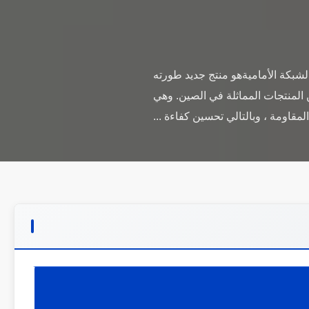
ة TWJH-550 الطين خلاط طحن TWJH550 طاحونة خلاط الشبكة الأماميةهو منتج جديد طورته
 المنتجات المماثلة في الصين. وهي
مقاومة ، وبالتالي تحسين كفاءة ...