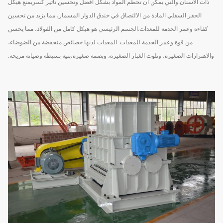
ذات الأسنان.والتي يمكن أن تحطم المواد بشكل أفضل وتحسين تأثير كسريمنع هيكل
الحفر السفلي المادة من الالتصاق في خندق الدوار المسمار، مما يزيد من تحسين
كفاءة وعمر الخدمة للمعدات.الجسم الرئيسي هو هيكل كامل من الفولاذ، مما يحسن
من قوة وعمر الخدمة للمعدات. المعدات لديها خصائص منخفضة من الضوضاء،
والاهتزازات الصغيرة، وتلوث الغبار الصغيرة، وبصمة صغيرة،بنية بسيطة وصيانة مريحة.