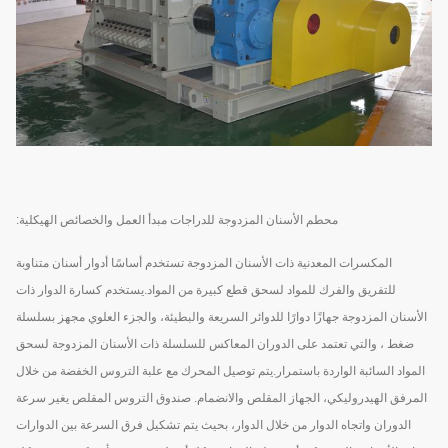
محطم الأسنان المزدوجة للدراجات مبدأ العمل والخصائص الهيكلية:
المكسرات المعدنية ذات الأسنان المزدوجة تستخدم أساسًا أدوار أسنان متناوبة
للتفريق والفرك للمواد لسحق قطع كبيرة من المواد.يستخدم كسارة الدوار ذات
الأسنان المزدوجة جهازًا دوارًا للدوائر السريعة والبطيئة، والجزء العلوي مجهز بسلسلة
ضغط ، والتي تعتمد على الدوران المعاكس للسلسلة ذات الأسنان المزدوجة لسحق
المواد السائبة الواردة باستمرار.يتم توصيل المحرك مع علبة التروس الخفضة من خلال
المرفق الهيدروليكي، الجهاز المقلص والانضمام. صندوق التروس المقلص يغير سرعة
الدوران واتجاه الدوار من خلال الدوار، بحيث يتم تشكيل فرق السرعة بين الدوارات