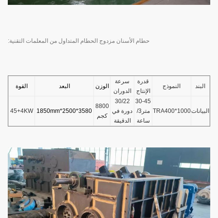
حطام الأسنان مزدوج الحطام المتداول من المعلمات التقنية:
قدرة
سرعة
البند
النموذج
الوزن
البعد
القوة
الإنتاج
الدوران
30/22
30-45
8800
البيانات
TRA400*1000
متر3/
دورة في
3580*2500*1850mm
45+4KW
كجم
ساعة
الدقيقة