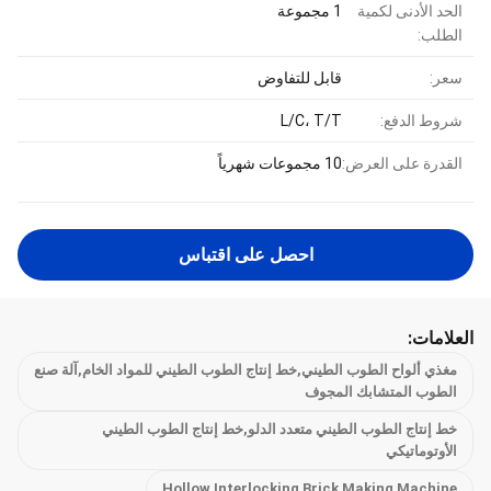
الحد الأدنى لكمية
1 مجموعة
الطلب:
سعر:
قابل للتفاوض
شروط الدفع:
L/C، T/T
القدرة على العرض:
10 مجموعات شهرياً
احصل على اقتباس
العلامات:
مغذي ألواح الطوب الطيني,خط إنتاج الطوب الطيني للمواد الخام,آلة صنع
الطوب المتشابك المجوف
خط إنتاج الطوب الطيني متعدد الدلو,خط إنتاج الطوب الطيني
الأوتوماتيكي
Hollow Interlocking Brick Making Machine