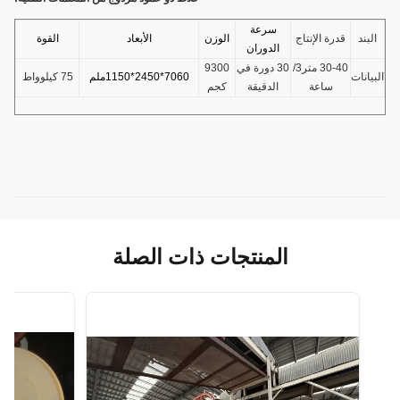
سرعة
البند
قدرة الإنتاج
الوزن
الأبعاد
القوة
الدوران
30-40 متر3/
30 دورة في
9300
البيانات
7060*2450*1150ملم
75 كيلوواط
ساعة
الدقيقة
كجم
المنتجات ذات الصلة