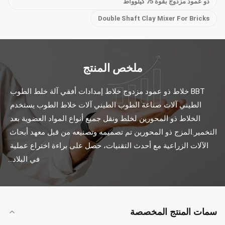
ذو عمود مزدوج بقوة 75 كيلوواط
Double Shaft Clay Mixer For Bricks
ملخص المنتج
BBT خلاط ذو عمود مزدوج خلاط إمدادات أفقي آلة خلط الطوب 
الطيني آلات صناعة الطوب الطيني آلات خلاط الطوب يستخدم 
الخلاط ذو المحورين لخلط ونقل جميع أنواع المواد العضوية بعد 
التخمير.المزج ذو المحورين تم تصميمه وتصنيعه من قبل معهد أبحاث 
الآلات الزراعية مع أحدث التقنيات، حصل على براءة اختراع عملية 
في البلاد...
سمات المنتج المخصصة