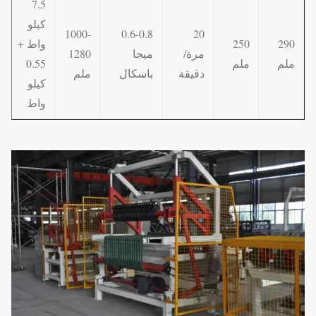
7.5
كيلو
1000-
0.6-0.8
20
290
250
واط +
مرة/
ميجا
1280
ملم
ملم
0.55
دقيقة
باسكال
ملم
كيلو
واط