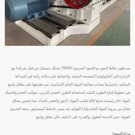
تم تطوير خلاط البثق ذو العمود المزدوج TWGD بشكل مستقل من قبل شركتنا مع
الإشارة إلى التكنولوجيا المتقدمة الدولية، والحفاظ على مكانة رائدة في الصناعة
المحلية. باعتبارها معدات معالجة المواد الخام الأساسية، يتم تطبيقها على نطاق واسع
في خطوط إنتاج الطوب الملبد باستخدام الطين، الصخر الزيتي، شوائب الفحم والحمأة
كمواد خام رئيسية. تدمج الآلة تقليب المواد، البثق والعجن بالماء، مما يحسن بشكل
فعال من مرونة المواد الخام وأداء القولبة. إنه يتميز بالخلط المتساوي، سعة التحميل
القوية، عمر الخدمة الطويل والقدرة على التكيف على نطاق واسع.
:
مزايا المنتج