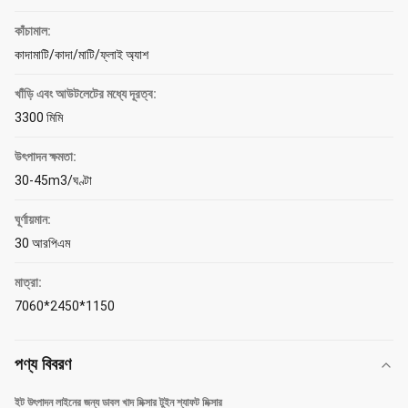
কাঁচামাল:
কাদামাটি/কাদা/মাটি/ফ্লাই অ্যাশ
খাঁড়ি এবং আউটলেটের মধ্যে দূরত্ব:
3300 মিমি
উৎপাদন ক্ষমতা:
30-45m3/ঘণ্টা
ঘূর্ণায়মান:
30 আরপিএম
মাত্রা:
7060*2450*1150
পণ্য বিবরণ
ইট উৎপাদন লাইনের জন্য ডাবল খাদ মিক্সার টুইন শ্যাফট মিক্সার