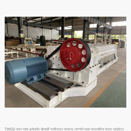
TWGD ডাবল শ্যাফ্ট এক্সট্রুডিং মিক্সারটি স্বাধীনভাবে আমাদের কোম্পানি দ্বারা আন্তর্জাতিক উন্নত প্রযুক্তির