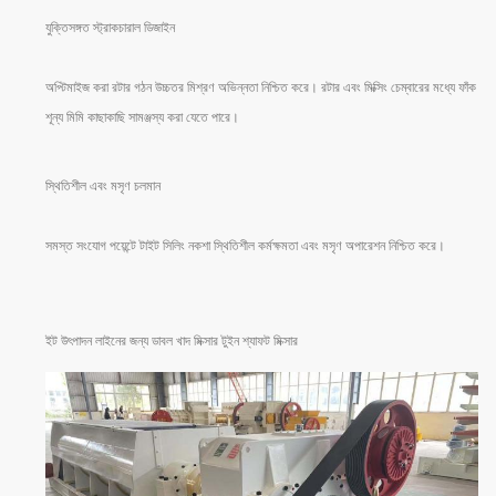
যুক্তিসঙ্গত স্ট্রাকচারাল ডিজাইন
অপ্টিমাইজ করা রটার গঠন উচ্চতর মিশ্রণ অভিন্নতা নিশ্চিত করে। রটার এবং মিক্সিং চেম্বারের মধ্যে ফাঁক
শূন্য মিমি কাছাকাছি সামঞ্জস্য করা যেতে পারে।
স্থিতিশীল এবং মসৃণ চলমান
সমস্ত সংযোগ পয়েন্টে টাইট সিলিং নকশা স্থিতিশীল কর্মক্ষমতা এবং মসৃণ অপারেশন নিশ্চিত করে।
ইট উৎপাদন লাইনের জন্য ডাবল খাদ মিক্সার টুইন শ্যাফট মিক্সার