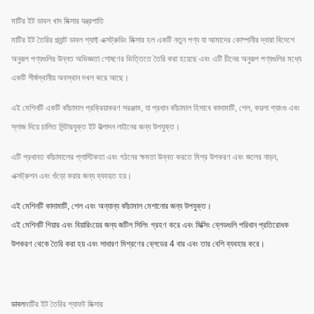
মাটির ইট ডাবল খাদ মিক্সার যন্ত্রপাতি
মাটির ইট তৈরির প্ল্যান্ট ডাবল শ্যাফ্ট এক্সট্রুডিং মিক্সার হল একটি নতুন পণ্য যা আমাদের কোম্পানীর দ্বারা বিদেশে
অনুরূপ পণ্যগুলির উন্নত অভিজ্ঞতা শোষণের ভিত্তিতে তৈরি করা হয়েছে এবং এটি চীনের অনুরূপ পণ্যগুলির মধ্যে
একটি শীর্ষস্থানীয় অবস্থান দখল করে আছে।
এই মেশিনটি একটি কাঁচামাল প্রক্রিয়াকরণ সরঞ্জাম, যা প্রধান কাঁচামাল হিসাবে কাদামাটি, শেল, কয়লা গ্যাংগু এবং
স্লাজ দিয়ে চালিত সিন্টারযুক্ত ইট উত্পাদন লাইনের জন্য উপযুক্ত।
এটি প্রধানত কাঁচামালের প্লাস্টিকতা এবং গঠনের ক্ষমতা উন্নত করতে মিশ্র উপকরণ এবং জলের নাড়ন,
এক্সট্রুশন এবং গুঁড়ো করার জন্য ব্যবহৃত হয়।
এই মেশিনটি কাদামাটি, শেল এবং অন্যান্য কাঁচামাল মেশানোর জন্য উপযুক্ত।
এই মেশিনটি গিয়ার এবং বিয়ারিংয়ের জন্য জটিল সিলিং গ্রহণ করে এবং মিক্সিং ব্লেডগুলি পরিধান প্রতিরোধক
উপকরণ থেকে তৈরি করা হয় এবং সাধারণ মিশ্রণের ব্লেডের 4 বার এবং তার বেশি ব্যবহার করে।
ডাবল
মাটির ইট তৈরির শ্যাফট মিক্সার