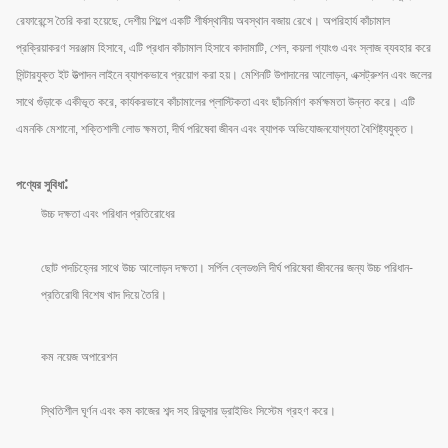
রেফারেন্সে তৈরি করা হয়েছে, দেশীয় শিল্পে একটি শীর্ষস্থানীয় অবস্থান বজায় রেখে। অপরিহার্য কাঁচামাল
প্রক্রিয়াকরণ সরঞ্জাম হিসাবে, এটি প্রধান কাঁচামাল হিসাবে কাদামাটি, শেল, কয়লা গ্যাংগু এবং স্লাজ ব্যবহার করে
সিন্টারযুক্ত ইট উত্পাদন লাইনে ব্যাপকভাবে প্রয়োগ করা হয়। মেশিনটি উপাদানের আলোড়ন, এক্সট্রুশন এবং জলের
সাথে গুঁড়াকে একীভূত করে, কার্যকরভাবে কাঁচামালের প্লাস্টিকতা এবং ছাঁচনির্মাণ কর্মক্ষমতা উন্নত করে। এটি
এমনকি মেশানো, শক্তিশালী লোড ক্ষমতা, দীর্ঘ পরিষেবা জীবন এবং ব্যাপক অভিযোজনযোগ্যতা বৈশিষ্ট্যযুক্ত।
:
পণ্যের সুবিধা
উচ্চ দক্ষতা এবং পরিধান প্রতিরোধের
ছোট পদচিহ্নের সাথে উচ্চ আলোড়ন দক্ষতা। সর্পিল ব্লেডগুলি দীর্ঘ পরিষেবা জীবনের জন্য উচ্চ পরিধান-
প্রতিরোধী বিশেষ খাদ দিয়ে তৈরি।
কম নয়েজ অপারেশন
স্থিতিশীল ঘূর্ণন এবং কম কাজের শব্দ সহ রিডুসার ড্রাইভিং সিস্টেম গ্রহণ করে।