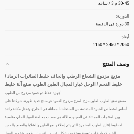
30-45 م 3 / ساعة
الدورية:
30 دورة في الدقيقة
أبعاد:
7060 * 2450 * 1150
وصف المنتج
مزيج مزدوج الشعاع الرطب والجاف خليط الطائرات الرماد /
خليط الفحم / الوحل غبار المجال الطين الطوب صنع آلة خليط
أجهزة خلاط ذو عمود مزدوج من الطوب
مصنع صنع الطوب الطين مزج المزج مزدوج العمود هو منتج جديد طورته شركتنا على
أساس امتصاص الخبرة المتقدمة من المنتجات المماثلة في الخارج،وتحتل مكانة رائدة
بين المنتجات المماثلة في الصينهذه الآلة هي معدات معالجة المواد الخام، مناسبة
لخطوط إنتاج الطوب المخمرة التي يتم إطلاقها مع الطين والشلايا والفحم والحديد
الخام كمواد خام رئيسية.يستخدم بشكل رئيسي للتحريك، طحن وتخمير المواد