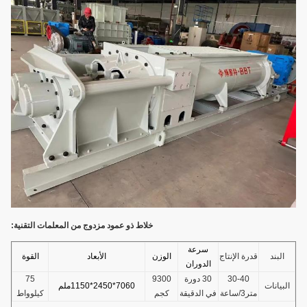
خلاط ذو عمود مزدوج من المعلمات التقنية:
سرعة
البند
قدرة الإنتاج
الوزن
الأبعاد
القوة
الدوران
30-40
30 دورة
9300
75
البيانات
7060*2450*1150ملم
متر3/ساعة
في الدقيقة
كجم
كيلوواط