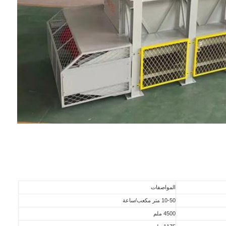
المواصفات
10-50 متر مكعب/ساعة
4500 ملم