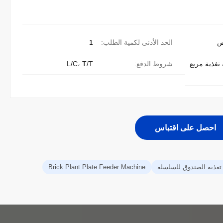
ض
الحد الأدنى لكمية الطلب:
1
 تغذية مربع
شروط الدفع:
L/C، T/T
احصل على اقتباس
 تغذية الصندوق للسلسلة
Brick Plant Plate Feeder Machine