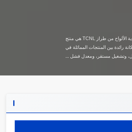
آلة تغذية صندوق الطوب الطيني من نوع TCNL Chain plate feeder لخط إنتاج الطوب الطيني آلة تغذية الألواح من طراز TCNL هي منتج
ة رائدة بين المنتجات المماثلة في
ل، وتشغيل مستقر، ومعدل فشل ...