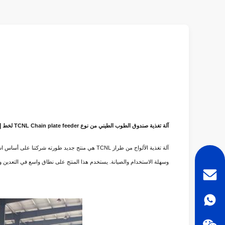
آلة تغذية صندوق الطوب الطيني من نوع TCNL Chain plate feeder لخط إنتاج الطوب الطيني
آلة تغذية الألواح من طراز TCNL هي منتج جديد طو
وسهلة الاستخدام والصيانة. يستخدم هذا المنتج على نطاق واسع في التعدين وم