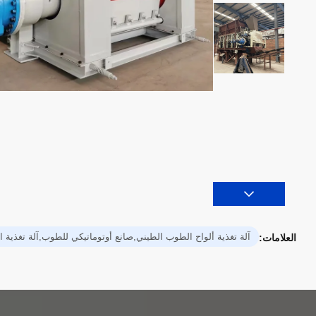
آلة تغذية ألواح الطوب الطيني,صانع أوتوماتيكي للطوب,آلة تغذية
العلامات: