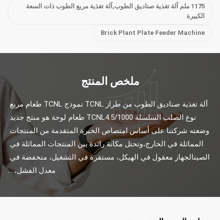
1175 ملم آلة تغذية صناديق الطوب,آلة تغذية مربع الطوب ذات السعة
الكبيرة
Brick Plant Plate Feeder Machine
ملخص المنتج
آلة تغذية صناديق الطوب من طراز TCNL نموذج TCNL طعام مربع 
نوع الصلب السلسلة TCNL4.5/1000 طعام لوحة هو منتج جديد 
وضعته شركتنا على أساس امتصاص الخبرة المتقدمة من المنتجات 
المماثلة في الخارج،وتحتل مكانة رائدة بين المنتجات المماثلة في 
الصينالجهاز معقول في الهيكل، مستقرة في التشغيل، منخفضة في 
معدل الفشل، ...