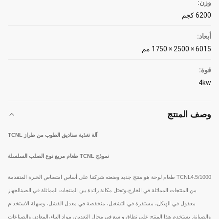
وزن:
6200 كجم
أبعاد:
6015 × 2500 × 1750 مم
قوة:
4kw
وصف المنتج
آلة تغذية صناديق الطوب من طراز TCNL
نموذج TCNL طعام مربع نوع الصلب السلسلة
TCNL4.5/1000 طعام لوحة هو منتج جديد وضعته شركتنا على أساس امتصاص الخبرة المتقدمة
من المنتجات المماثلة في الخارج،وتحتل مكانة رائدة بين المنتجات المماثلة في الصينالجهاز
معقول في الهيكل، مستقرة في التشغيل، منخفضة في معدل الفشل، وسهلة الاستخدام
والصيانة. يستخدم هذا المنتج على نطاق واسع في مجال التعدين، مواد البناء،المعادن والصناعات