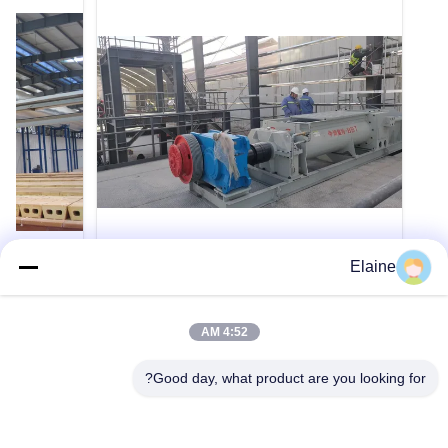
VIDEO
VIDEO
Elaine
آلات خلط العمود المزدوج للطوب الطيني
آلة تنظيف س
لمصنع إنتاج الطوب على نطاق صغير
PLC الأو
4:52 AM
الطيني
آلات خلاط الشعاع المزدوج لإنتاج الطوب على نطاق
صغير آلات خلط الطوب الطيني لصناعة الطوب
النفق الفرن 
Good day, what product are you looking for?
الصغيرة مصنع خلاط ذو عمود مزدوجأجهزة خلاط ذو
الطوب السيار
عمود مزدوج من الطوبمصنع صنع الطوب الطين مزج
الفرن معدات ا
احصل على اقتباس
المزج مزدوج العمود هو منتج جديد طورته شركتنا على
العاملة①بعد 
أساس امتصاص الخبرة المتقدمة من المنتجات
تتوسع أجزاء ا