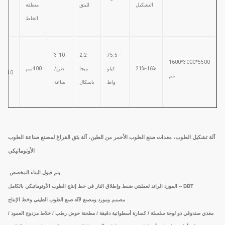
التشكيل
للبثق
منطقة
البث
الخلط
3-10
2.2
75.5
5500*3000*1600
16%-21%
كيلو
ميجا
طن/
400 مم
340 مم
مم
واط
باسكال
ساعة
آلة تشكيل الطوب، معدات صنع الطوب الأحمر من الطين، آلة بثق الفراغ لمصنع صناعة الطوب
الأوتوماتيكي
يتم قبول البناء المخصص.
BBT -- المورد الرائد لعمليتي ضبط وإطلاق النار في خط إنتاج الطوب الأوتوماتيكي بالكامل
مصمم ومورد ومصنع لآلة صنع الطوب الطيني وخط الإنتاج
مغذي صندوقي ذو لوحة سلسلة / كسارة أسطوانية دقيقة / مطحنة حوض رطب / خلاط مزدوج العمود /