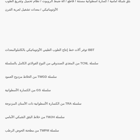
بثق شبكة أمامية / كسارة أسطوانية مسننة / قاطع / آلة ضبط الروبوت / نظام تحميل وتفريغ الطوب
الأوتوماتيكي / معدات تشغيل لعربة الفرن
BBT توفر آلات خط إنتاج الطوب الطيني الأوتوماتيكي بالكامل
والمعدات
سلسلة TCNL من المغذي الصندوقي من النوع الفولاذي الكامل بالسلسلة
سلسلة TWGD من الخلاط مزدوج العمود
سلسلة GS من الكسارة الأسطوانية
سلسلة TRA من الكسارة الأسطوانية ذات الأسنان المزدوجة
سلسلة TWJH من خلاط البثق الشبكي الأمامي
سلسلة TWPM من مطحنة الحوض الرطب