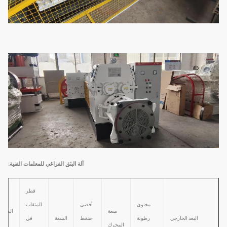
آلة البثق الفراغي للمعلمات الفنية:
قطر
قطر
محتوى
أقصى
المثقاب
سعة
المثقا
البعد الخارجي
رطوبة
ضغط
السعة
في
المحرك
في