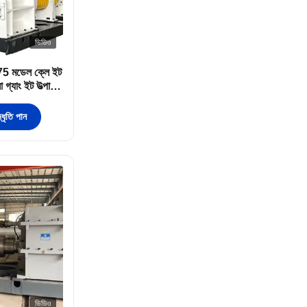
ভিডিও
ভি 75 মডেল ক্লে ইট
া গ্যাং ইট উত্পাদন
ধৃতি পান
ভিডিও