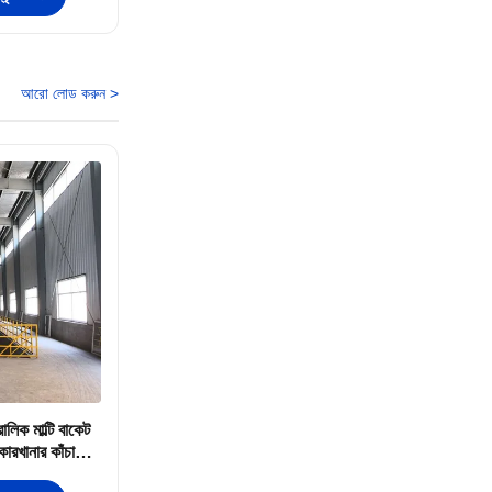
আরো লোড করুন >
লিক মাল্টি বাকেট
 কারখানার কাঁচামাল