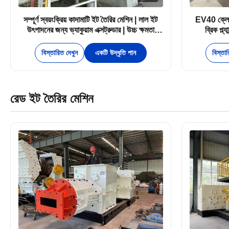
সম্পূর্ণ স্বয়ংক্রিয় কাদামাটি ইট তৈরির মেশিন | লাল ইট
EV40 ক্লে ব
উৎপাদনের জন্য ভ্যাকুয়াম এক্সট্রুডার | উচ্চ ক্ষমতা
ব্রিক প্ল্
8000-24000 PCS/H
বিস্তারিত দেখুন
একটি উদ্ধৃতি পান
বিস্তা
রেড ইট তৈরির মেশিন