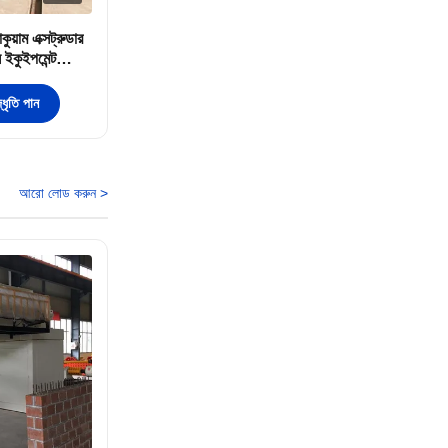
য়াম এক্সট্রুডার
 ইকুইপমেন্ট
ধৃতি পান
আরো লোড করুন >