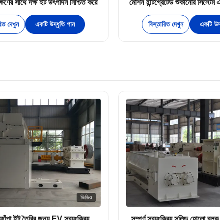
্ষণের সাথে দক্ষ ইট উৎপাদন নিশ্চিত করে
মেশিন ইন্টিগ্রেটেড শুকানোর সিস্টেম এ
স্ট্যাকিং সহ
রিত দেখুন
একটি উদ্ধৃতি পান
বিস্তারিত দেখুন
একটি উদ্
ভিডিও
াঁপা ইট তৈরির জন্য EV স্বয়ংক্রিয়
সম্পূর্ণ স্বয়ংক্রিয় সলিড হোলো ব্ল