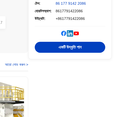
টেল:
86 177 9142 2086
হোয়াটসঅ্যাপ:
8617791422086
উইচ্যাট:
+8617791422086
17
একটি উদ্ধৃতি পান
আরো লোড করুন >