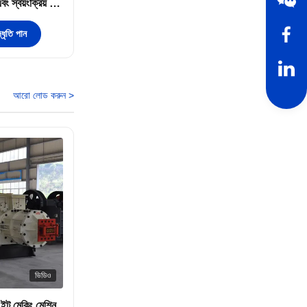
বং স্বয়ংক্রিয় ইট
ধৃতি পান
আরো লোড করুন >
ভিডিও
ক ইট মেকিং মেশিন