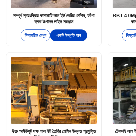
ভিডিও
সম্পূর্ণ স্বয়ংক্রিয় কাদামাটি লাল ইট তৈরির মেশিন, ফাঁপা
BBT 4.0Mpa ভ্য
ব্লক উত্পাদন লাইন সরঞ্জাম
কাদ
বিস্তারিত দেখুন
একটি উদ্ধৃতি পান
বিস্তা
উচ্চ আউটপুট দক্ষ লাল ইট তৈরির মেশিন উন্নত প্রযুক্তি
টেকসই লাল ই