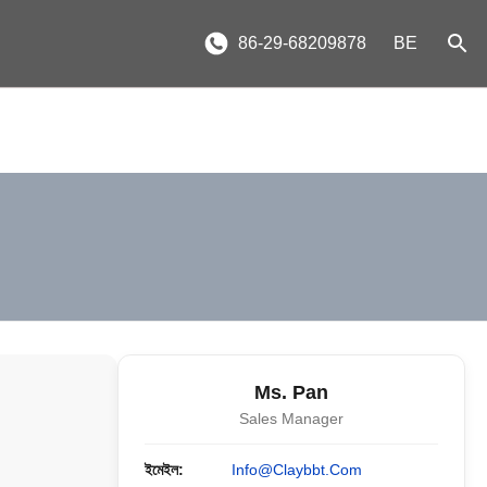
86-29-68209878
BE
Ms. Pan
Sales Manager
ইমেইল:
Info@claybbt.com