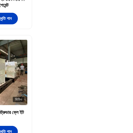
পমেন্ট
ধৃতি পান
ভিডিও
্সট্রুডার ক্লে ইট
ধৃতি পান