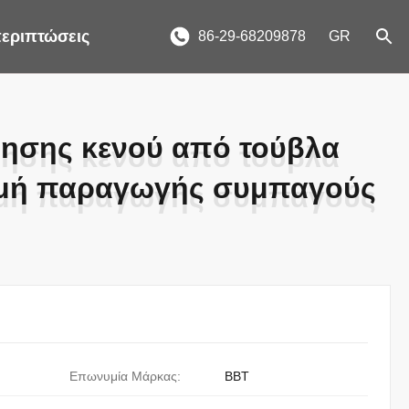
περιπτώσεις
86-29-68209878
GR
ησης κενού από τούβλα
ησης κενού από τούβλα
μμή παραγωγής συμπαγούς
μμή παραγωγής συμπαγούς
Επωνυμία Μάρκας:
BBT