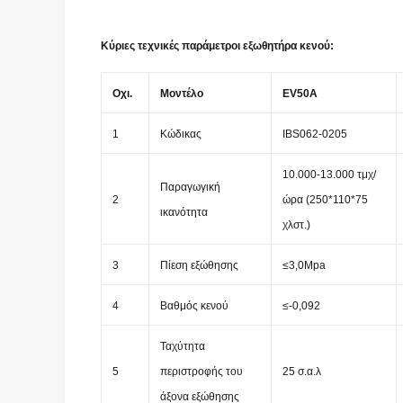
Κύριες τεχνικές παράμετροι εξωθητήρα κενού:
Οχι.
Μοντέλο
EV50A
1
Κώδικας
IBS062-0205
10.000-13.000 τμχ/
Παραγωγική
2
ώρα (250*110*75
ικανότητα
χλστ.)
3
Πίεση εξώθησης
≤3,0Mpa
4
Βαθμός κενού
≤-0,092
Ταχύτητα
5
περιστροφής του
25 σ.α.λ
άξονα εξώθησης