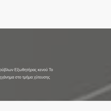
τούβλων Εξωθητήρας κενού Το
μηχάνημα στο τμήμα χύτευσης