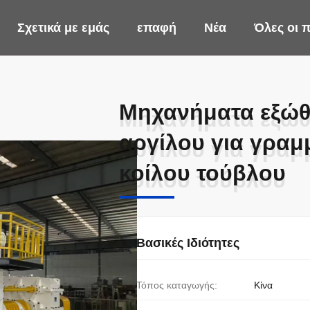
Σχετικά με εμάς
επαφή
Νέα
Όλες οι 
Μηχανήματα εξώθ
Μηχανήματα εξώθ
αργίλου για γρα
αργίλου για γρα
κοίλου τούβλου
κοίλου τούβλου
Βασικές Ιδιότητες
Τόπος καταγωγής:
Κίνα