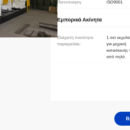
Πιστοποίηση:
ISO9001
Εμπορικά Ακίνητα
Ελάχιστη ποσότητα
1 σετ εκχυλί
παραγγελίας:
για μηχανή
κατασκευής
από πηλό
Β