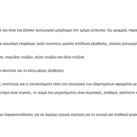
ύ και είναι ένα βασικό λειτουργικό μηχάνημα στο τμήμα χύτευσης της γραμμής πα
αι συμπαγή επιφάνεια, καλή ποιότητα, μεγάλη απόδοση εξώθησης, εύκολη λειτουργία,
ο, πορώδες τούβλο, κοίλο τούβλο και άλλα τούβλα.
α σκούπας και το κάτω μέρος εξώθησης.
ποιότητας και η υπολειπόμενη τάση στο εσωτερικό των εξαρτημάτων αφαιρείται μετ
ητήρα είναι λογικός, το σώμα του μηχανήματος είναι συμπαγές, σταθερό, αξιόπιστ
μα παρακολούθησης για να παρέχει ισχυρή εγγύηση για τη συνεχή και σταθερή εργα