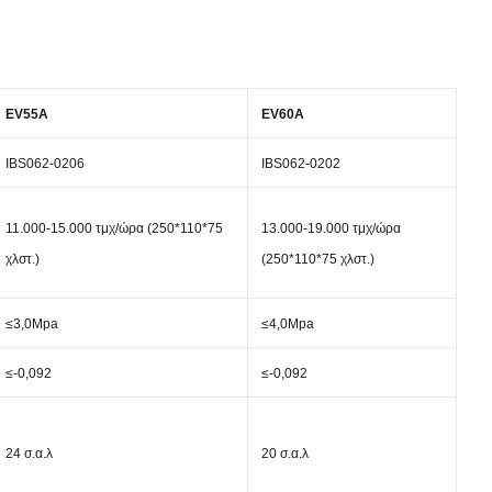
EV55A
EV60A
IBS062-0206
IBS062-0202
11.000-15.000 τμχ/ώρα (250*110*75
13.000-19.000 τμχ/ώρα
χλστ.)
(250*110*75 χλστ.)
≤3,0Mpa
≤4,0Mpa
≤-0,092
≤-0,092
24 σ.α.λ
20 σ.α.λ