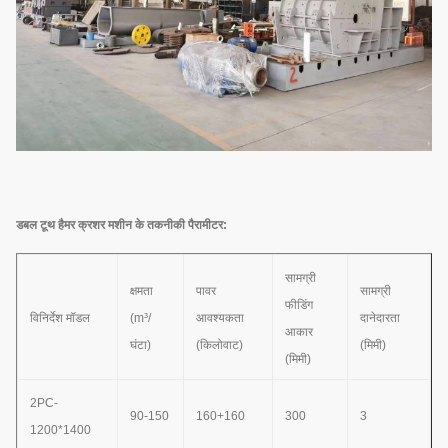
डबल टूथ हैमर क्रशर मशीन के तकनीकी पैरामीटर:
सामग्री
क्षमता
पावर
सामग्री
फीडिंग
विनिर्देश मॉडल
(m³/
आवश्यकता
दानेदारता
आकार
घंटा)
(किलोवाट)
(मिमी)
(मिमी)
2PC-
90-150
160+160
300
3
1200*1400