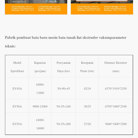
Pabrik pembuat bata baru mesin bata tanah liat ekstruder vakum
parameter
teknis:
Model
Kapasitas
Persyaratan
Kecepatan
Dimensi Eksterior
Spesifikasi
(pcs/jam)
Daya (kw)
Putar (t/m)
(mm)
10000-
EV45A
Y6-90+45
42/34
6370*1910*2350
13000
EV50A
9000-12000
Y6-55+160
38/25
6750*1880*2540
14000-
EV55A
Y6-55+200
27/20
5600*1800*2500
18000