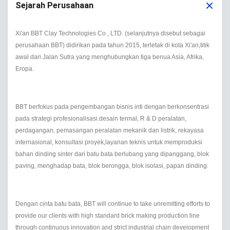
Sejarah Perusahaan
Xi'an BBT Clay Technologies Co., LTD. (selanjutnya disebut sebagai
perusahaan BBT) didirikan pada tahun 2015, terletak di kota Xi'an,titik
awal dari Jalan Sutra yang menghubungkan tiga benua Asia, Afrika,
Eropa.
BBT berfokus pada pengembangan bisnis inti dengan berkonsentrasi
pada strategi profesionalisasi.desain termal, R & D peralatan,
perdagangan, pemasangan peralatan mekanik dan listrik, rekayasa
internasional, konsultasi proyek,layanan teknis untuk memproduksi
bahan dinding sinter dari batu bata berlubang yang dipanggang, blok
paving, menghadap bata, blok berongga, blok isolasi, papan dinding.
Dengan cinta batu bata, BBT will continue to take unremitting efforts to
provide our clients with high standard brick making production line
through continuous innovation and strict industrial chain development