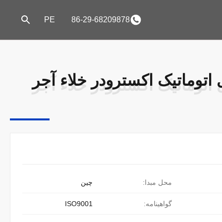
PE
86-29-68209878
اتوماتیک اکسترودر خلاء آجر
اتوماتیک اکسترودر خلاء آجر
محل مبدا:
چین
گواهینامه:
ISO9001