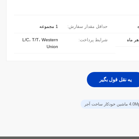
حداقل مقدار سفارش:
1 مجموعه
شرایط پرداخت:
L/C، T/T، Western
Union
يه نقل قول بگير