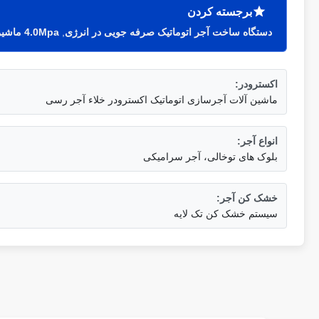
برجسته کردن
دستگاه ساخت آجر اتوماتیک صرفه جویی در انرژی
,
4.0Mpa ماشین خودکار ساخت آجر
اکسترودر:
ماشین آلات آجرسازی اتوماتیک اکسترودر خلاء آجر رسی
انواع آجر:
بلوک های توخالی، آجر سرامیکی
خشک کن آجر:
سیستم خشک کن تک لایه