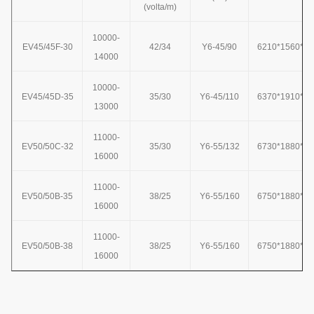
(volta/m)
10000-
EV45/45F-30
42/34
Y6-45/90
6210*1560*23
14000
10000-
EV45/45D-35
35/30
Y6-45/110
6370*1910*23
13000
11000-
EV50/50C-32
35/30
Y6-55/132
6730*1880*25
16000
11000-
EV50/50B-35
38/25
Y6-55/160
6750*1880*25
16000
11000-
EV50/50B-38
38/25
Y6-55/160
6750*1880*25
16000