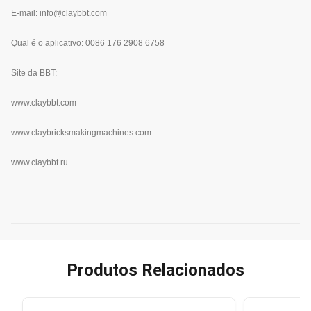
E-mail: info@claybbt.com
Qual é o aplicativo: 0086 176 2908 6758
Site da BBT:
www.
claybbt.com
www.claybricksmakingmachines.com
www.claybbt.ru
Produtos Relacionados