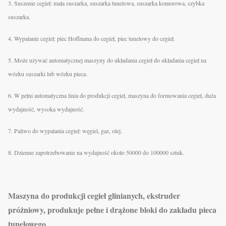
3. Suszenie cegieł: mała suszarka, suszarka tunelowa, suszarka komorowa, szybka
suszarka.
4. Wypalanie cegieł: piec Hoffmana do cegieł, piec tunelowy do cegieł.
5. Może używać automatycznej maszyny do układania cegieł do układania cegieł na
wózku suszarki lub wózku pieca.
6. W pełni automatyczna linia do produkcji cegieł, maszyna do formowania cegieł, duża
wydajność, wysoka wydajność.
7. Paliwo do wypalania cegieł: węgiel, gaz, olej.
8. Dzienne zapotrzebowanie na wydajność około 50000 do 100000 sztuk.
Maszyna do produkcji cegieł glinianych, ekstruder
próżniowy, produkuje pełne i drążone bloki do zakładu pieca
tunelowego