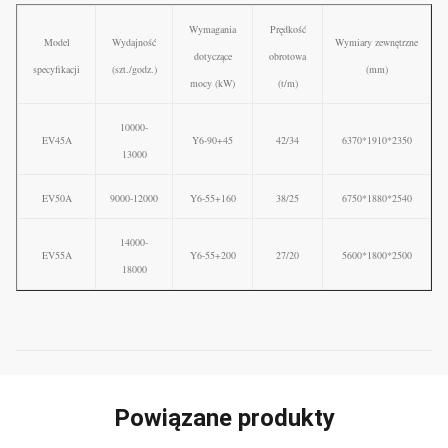
Wymagania
Prędkość
Model
Wydajność
Wymiary zewnętrzne
dotyczące
obrotowa
specyfikacji
(szt./godz.)
(mm)
mocy (kW)
(t/m)
10000-
EV45A
Y6-90+45
42/34
6370*1910*2350
13000
EV50A
9000-12000
Y6-55+160
38/25
6750*1880*2540
14000-
EV55A
Y6-55+200
27/20
5600*1800*2500
18000
Powiązane produkty