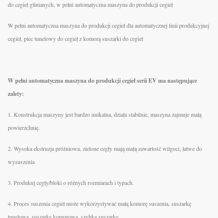
do cegieł glinianych, w pełni automatyczna maszyna do produkcji cegieł
W pełni automatyczna maszyna do produkcji cegieł dla automatycznej linii produkcyjnej
cegieł, piec tunelowy do cegieł z komorą suszarki do cegieł
W pełni automatyczna maszyna do produkcji cegieł serii EV ma następujące
zalety:
1. Konstrukcja maszyny jest bardzo unikalna, działa stabilnie, maszyna zajmuje małą
powierzchnię.
2. Wysoka ekstruzja próżniowa, zielone cegły mają małą zawartość wilgoci, łatwe do
wysuszenia
3. Produkuj cegły/bloki o różnych rozmiarach i typach.
4. Proces suszenia cegieł może wykorzystywać małą komorę suszenia, suszarkę
tunelową, suszarkę komorową, szybką suszarkę.