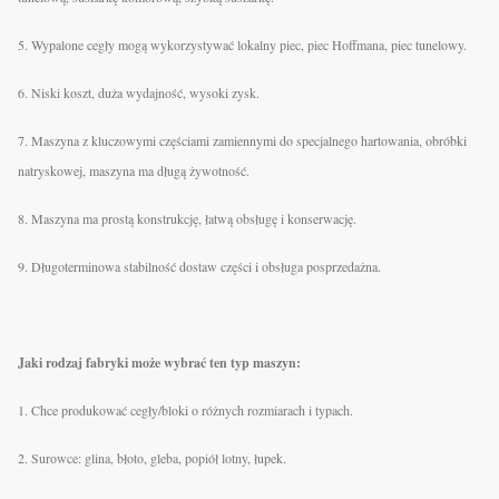
5. Wypalone cegły mogą wykorzystywać lokalny piec, piec Hoffmana, piec tunelowy.
6. Niski koszt, duża wydajność, wysoki zysk.
7. Maszyna z kluczowymi częściami zamiennymi do specjalnego hartowania, obróbki
natryskowej, maszyna ma długą żywotność.
8. Maszyna ma prostą konstrukcję, łatwą obsługę i konserwację.
9. Długoterminowa stabilność dostaw części i obsługa posprzedażna.
Jaki rodzaj fabryki może wybrać ten typ maszyn:
1. Chce produkować cegły/bloki o różnych rozmiarach i typach.
2. Surowce: glina, błoto, gleba, popiół lotny, łupek.