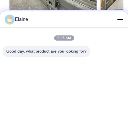
Elaine
ベントナイト処理自動プラント用二軸二
ベントニー
軸ミキサー MDEシリーズ
生産機器の
9:05 AM
ベントナイト処理自動プラント用二軸二軸ミキ
ウェットパン
サー MDEシリーズ ベントナイトプラント用二軸
機械および装
Good day, what product are you looking for?
ミキサー 自動生産現場用パドルミキサー ベント
工業用湿式パ
ナイトプラント二軸ミキサー レンガ製造機用二
式粘土やその
軸粘土ミキサー 混合タンク混合シリーズ。二軸
的で最高の性
引用文 を 入手 する
ミキサーは、混合肥料粉末の連続混合に適して
ミルは、粘土
おり、通常は自動バッチ装置の後に使用されま
物や廃棄物の
す。 動作原理は、材料が混合タンクに入り、逆
す。 湿式パ
回転する一対のスクリューシャフトを通って均
され、中硬質
一に撹拌され、次の造粒プロセスに入るという
脈石、フライ
ものです。 主な特長 高効率、高耐摩耗性合金。
ルスライムな
ホーム
製品
企業情報
会社案内
品質管理
お問い合わせ
ニュース
撹拌効率が高く、床面積も小さくて済みます。
混合し、その
すべての場合
スパイラル刃は耐摩耗性に優れた特殊合金を使
ーによって粉
用しています。 低騒音。二軸ミキサ...
り、エッジや角
Tel: 0086-29-68209878
E-mail: info@claybbt.com