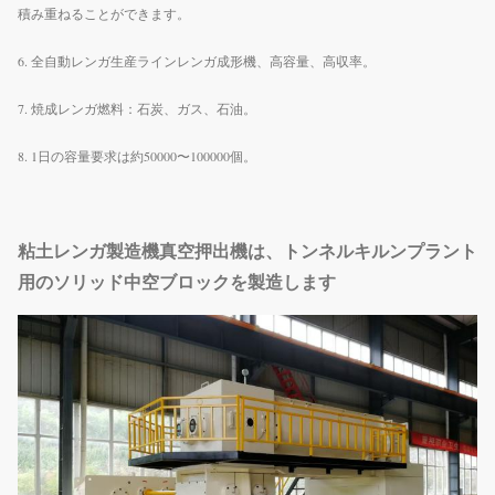
積み重ねることができます。
6. 全自動レンガ生産ラインレンガ成形機、高容量、高収率。
7. 焼成レンガ燃料：石炭、ガス、石油。
8. 1日の容量要求は約50000〜100000個。
粘土レンガ製造機真空押出機は、トンネルキルンプラント
用のソリッド中空ブロックを製造します