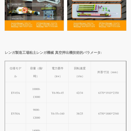
レンガ製造工場粘土レンガ機械 真空押出機
技術的パラメータ:
仕様モデ
容量（個/
電力要件
回転速度
外形寸法（mm）
ル
時）
（kw）
（t/m）
10000-
EV45A
Y6-90+45
42/34
6370*1910*2350
13000
9000-
EV50A
Y6-55+160
38/25
6750*1880*2540
12000
14000-