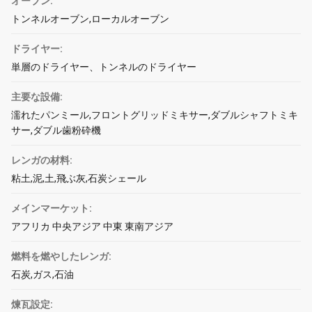
オーブン:
トンネルオーブン,ローカルオーブン
ドライヤー:
単層のドライヤー、トンネルのドライヤー
主要な設備:
濡れたパンミール,フロントグリッドミキサー,ダブルシャフトミキ
サー,ダブル歯粉砕機
レンガの材料:
粘土,泥,土,飛ぶ灰,石炭シェール
メインマーケット:
アフリカ 中央アジア 中東 東南アジア
燃料を燃やしたレンガ:
石炭,ガス,石油
煉瓦設定: