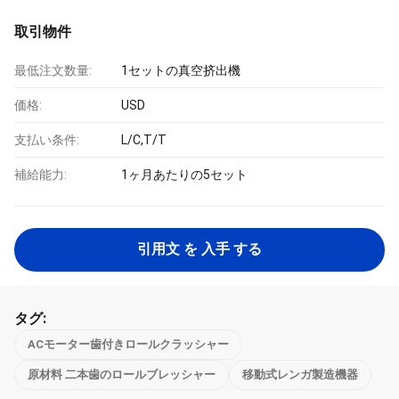
取引物件
最低注文数量:
1セットの真空挤出機
価格:
USD
支払い条件:
L/C,T/T
補給能力:
1ヶ月あたりの5セット
引用文 を 入手 する
タグ:
ACモーター歯付きロールクラッシャー
原材料 二本歯のロールブレッシャー
移動式レンガ製造機器