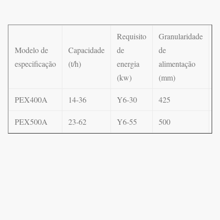
Requisito
Granularidade
Modelo de
Capacidade
de
de
D
especificação
(t/h)
energia
alimentação
e
(kw)
(mm)
PEX400A
14-36
Y6-30
425
1
PEX500A
23-62
Y6-55
500
1