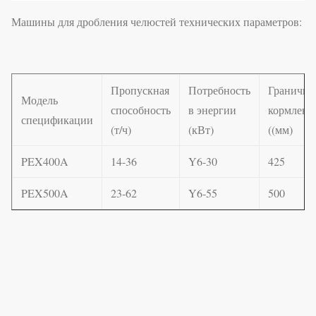
Машины для дробления челюстей технических параметров:
Пропускная
Потребность
Гранично
Модель
способность
в энергии
кормлени
спецификации
(т/ч)
(кВт)
((мм)
PEX400A
14-36
Y6-30
425
PEX500A
23-62
Y6-55
500