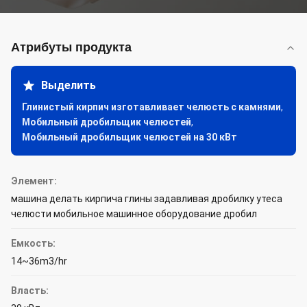
Атрибуты продукта
Выделить
Глинистый кирпич изготавливает челюсть с камнями
,
Мобильный дробильщик челюстей
,
Мобильный дробильщик челюстей на 30 кВт
Элемент:
машина делать кирпича глины задавливая дробилку утеса
челюсти мобильное машинное оборудование дробил
Емкость:
14~36m3/hr
Власть: