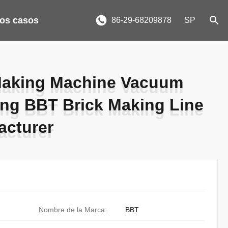
los casos
86-29-68209878
SP
Making Machine Vacuum
Making Machine Vacuum
ing BBT Brick Making Line
ing BBT Brick Making Line
acturer
acturer
Nombre de la Marca:
BBT