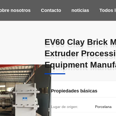
obre nosotros
Contacto
noticias
Todos 
EV60 Clay Brick 
EV60 Clay Brick 
Extruder Process
Extruder Process
Equipment Manuf
Equipment Manuf
Propiedades básicas
Lugar de origen:
Porcelana