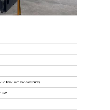
50×110×75mm standard brick)
 75kW