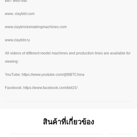
BBT web-site:
www.
claybbt.com
www.claybricksmakingmachines.com
www.claybbt.ru
All videos of different model machines and production lines are available for
viewing:
YouTube:
https://www.youtube.com/@BBTChina
Facebook: https://www.facebook.com/bbt15/
สินค้าที่เกี่ยวข้อง