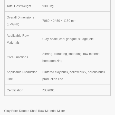
Total Host Weight
9300 kg
Overall Dimensions
7060 × 2450 × 1150 mm
(L×W×H)
Applicable Raw
Clay, shale, coal gangue, sludge, etc.
Materials
Stirring, extruding, kneading, raw material
Core Functions
homogenizing
Applicable Production
Sintered clay brick, hollow brick, porous brick
Line
production line
Certification
ISO9001
Clay Brick Double Shaft Raw Material Mixer