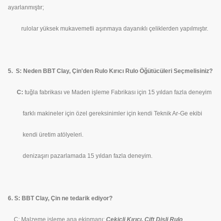
ayarlanmıştır;
rulolar yüksek mukavemetli aşınmaya dayanıklı çeliklerden yapılmıştır.
5. S: Neden BBT Clay, Çin'den Rulo Kırıcı Rulo Öğütücüleri Seçmelisiniz?
C:
tuğla fabrikası ve Maden işleme Fabrikası için 15 yıldan fazla deneyim
farklı makineler için özel gereksinimler için kendi Teknik Ar-Ge ekibi
kendi üretim atölyeleri.
denizaşırı pazarlamada 15 yıldan fazla deneyim.
6. S: BBT Clay, Çin ne tedarik ediyor?
C: Malzeme işleme ana ekipmanı:
Çekiçli Kırıcı, Çift Dişli Rulo