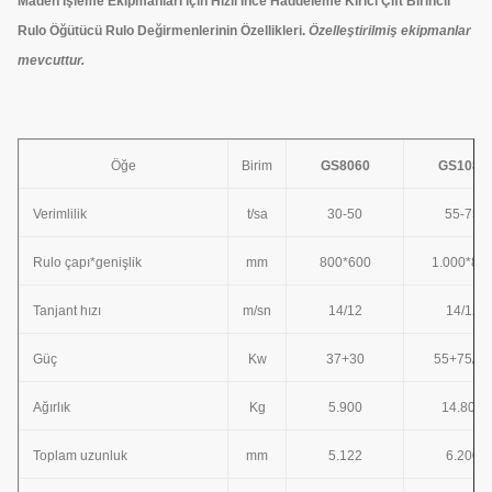
Maden İşleme Ekipmanları için Hızlı İnce Haddeleme Kırıcı Çift Birincil
Rulo Öğütücü Rulo Değirmenlerinin Özellikleri.
Özelleştirilmiş ekipmanlar
mevcuttur.
Öğe
Birim
GS8060
GS1080
Verimlilik
t/sa
30-50
55-75
Rulo çapı*genişlik
mm
800*600
1.000*80
Tanjant hızı
m/sn
14/12
14/12
Güç
Kw
37+30
55+75/90
Ağırlık
Kg
5.900
14.800
Toplam uzunluk
mm
5.122
6.200