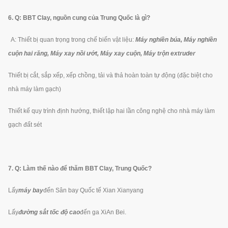
6. Q: BBT Clay, nguồn cung của Trung Quốc là gì?
A: Thiết bị quan trọng trong chế biến vật liệu:
Máy nghiền búa, Máy nghiền
cuộn hai răng, Máy xay nồi ướt, Máy xay cuộn, Máy trộn extruder
Thiết bị cắt, sắp xếp, xếp chồng, tải và thả hoàn toàn tự động (đặc biệt cho
nhà máy làm gạch)
Thiết kế quy trình định hướng, thiết lập hai lần công nghệ cho nhà máy làm
gạch đất sét
7. Q: Làm thế nào để thăm BBT Clay, Trung Quốc?
Lấy
máy bay
đến Sân bay Quốc tế Xian Xianyang
Lấy
đường sắt tốc độ cao
đến ga XiAn Bei.