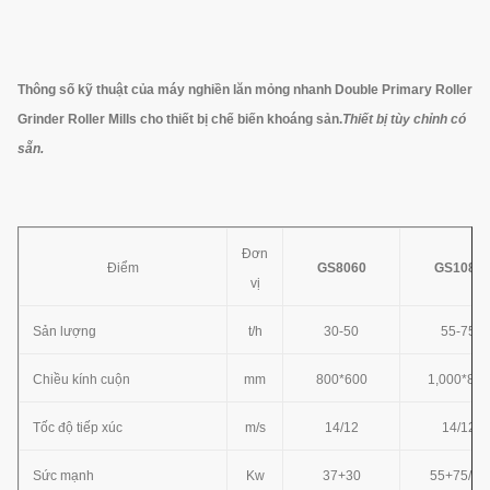
Thông số kỹ thuật của máy nghiền lăn mỏng nhanh Double Primary Roller
Grinder Roller Mills cho thiết bị chế biến khoáng sản.
Thiết bị tùy chỉnh có
sẵn.
Đơn
Điểm
GS8060
GS1080
vị
Sản lượng
t/h
30-50
55-75
Chiều kính cuộn
mm
800*600
1,000*800
Tốc độ tiếp xúc
m/s
14/12
14/12
Sức mạnh
Kw
37+30
55+75/90