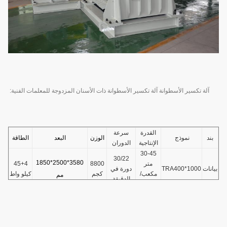
آلة تكسير الأسطوانة آلة تكسير الأسطوانة ذات الأسنان المزدوجة للمعلمات الفنية:
القدرة
سرعة
بند
نموذج
الوزن
البعد
الطاقة
الإنتاجية
الدوران
30-45
30/22
3580*2500*1850
متر
8800
45+4
بيانات
TRA400*1000
دورة في
مكعب/
كجم
كيلو واط
مم
الدقيقة
ساعة