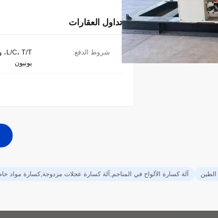
تداول العقارات
شروط الدفع:
 T/T
يونيون
الطين
آلة كسارة الألواح في المناجم,آلة كسارة عجلات مزدوجة,كسارة مواد خا