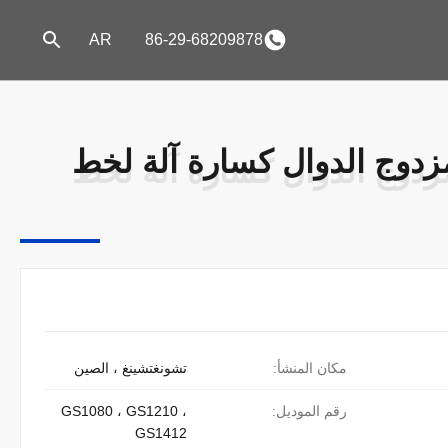
AR
86-29-68209878
مزدوج الدوال كسارة آلة لخط
مزدوج الدوال كسارة آلة لخط
مكان المنشأ:
تشونغتشينغ ، الصين
رقم الموديل:
GS1080 ، GS1210 ،
GS1412