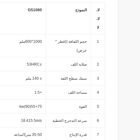
لا،
النموذج
GS1080
لا،
لا
1
حجم اللفافة ((قطر *
1000*800ملم
عرض)
2
صلابة اللف
≥53HRC
3
سمك سطح اللفة
≥ 140 ملم
4
مساحة اللف
<1.5
5
القوة
55+75(90)kw
6
سرعة التدحرج الخطية
18.415.5m/s
7
قدرة الإنتاج
35-50 متر3/ساعة