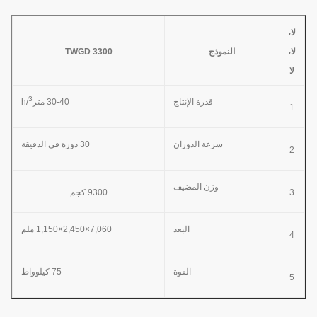
لا،
لا،
النموذج
TWGD 3300
لا
3
قدرة الإنتاج
30-40 متر
/h
1
سرعة الدوران
30 دورة في الدقيقة
2
وزن المضيف
3
9300 كجم
البعد
7,060×2,450×1,150 ملم
4
القوة
75 كيلوواط
5