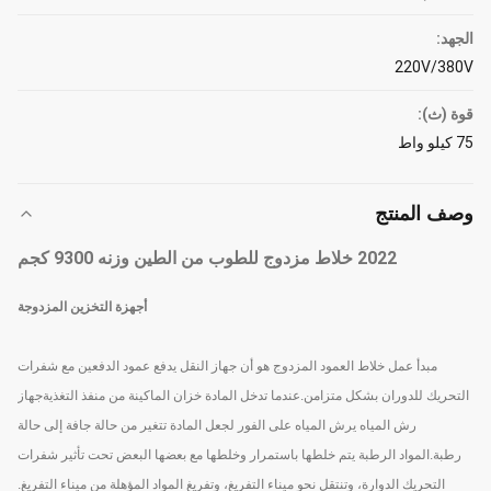
الجهد:
220V/380V
قوة (ث):
75 كيلو واط
وصف المنتج
2022 خلاط مزدوج للطوب من الطين وزنه 9300 كجم
أجهزة التخزين المزدوجة
مبدأ عمل خلاط العمود المزدوج هو أن جهاز النقل يدفع عمود الدفعين مع شفرات
التحريك للدوران بشكل متزامن.عندما تدخل المادة خزان الماكينة من منفذ التغذيةجهاز
رش المياه يرش المياه على الفور لجعل المادة تتغير من حالة جافة إلى حالة
رطبة.المواد الرطبة يتم خلطها باستمرار وخلطها مع بعضها البعض تحت تأثير شفرات
التحريك الدوارة، وتنتقل نحو ميناء التفريغ، وتفريغ المواد المؤهلة من ميناء التفريغ.