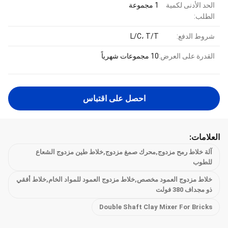
الحد الأدنى لكمية
1 مجموعة
الطلب:
شروط الدفع:
L/C، T/T
القدرة على العرض:
10 مجموعات شهرياً
احصل على اقتباس
العلامات:
آلة خلاط رمح مزدوج,محرك صمغ مزدوج,خلاط طين مزدوج الشعاع
للطوب
خلاط مزدوج العمود مخصص,خلاط مزدوج العمود للمواد الخام,خلاط أفقي
ذو مجداف 380 فولت
Double Shaft Clay Mixer For Bricks