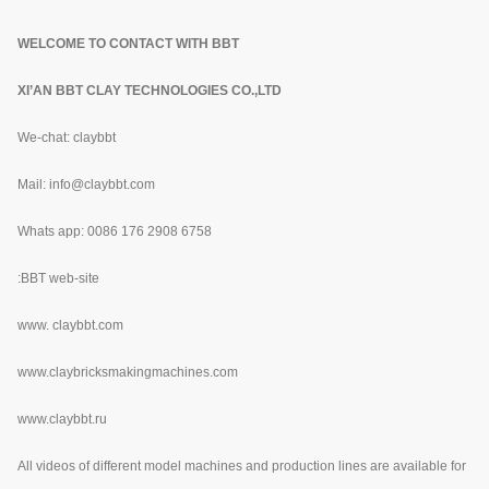
WELCOME TO CONTACT WITH BBT
XI’AN BBT CLAY TECHNOLOGIES CO.,LTD
We-chat: claybbt
Mail: info@claybbt.com
Whats app: 0086 176 2908 6758
BBT web-site:
www.
claybbt.com
www.claybricksmakingmachines.com
www.claybbt.ru
All videos of different model machines and production lines are available for