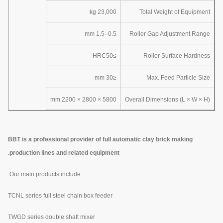
23,000 kg
Total Weight of Equipment
0.5–1.5 mm
Roller Gap Adjustment Range
≥HRC50
Roller Surface Hardness
≤30 mm
Max. Feed Particle Size
5800 × 2800 × 2200 mm
Overall Dimensions (L × W × H)
BBT is a professional provider of full automatic clay brick making
production lines and related equipment.
Our main products include:
TCNL series full steel chain box feeder
TWGD series double shaft mixer