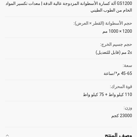
GS1200 آلة كسارة الأسطوانة المزدوجة عالية الدقة | معدات تكسير المواد
الخام من الطوب الطيني
حجم الأسطوانة (القطر × العرض):
1200 × 1000 مم
حجم جسيم الخرج:
≥2 مم (قابل للتعديل)
سعة:
45-65 م³/ساعة
قوة المحرك:
110 كيلو واط + 75 كيلو واط
وزن:
23000 كجم
وصف المنتج