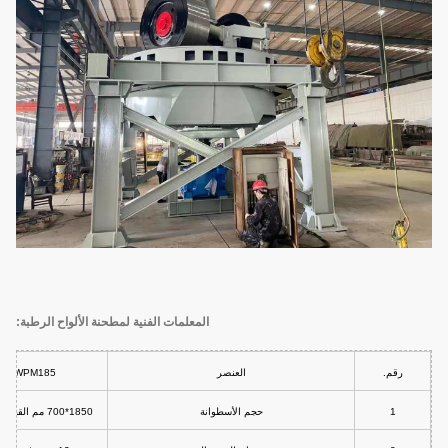
المعلمات الفنية لمطحنة الألواح الرطبة:
رقم.
العنصر
TWPM185
1
حجم الأسطوانة
1850*700 مم القطر*العرض