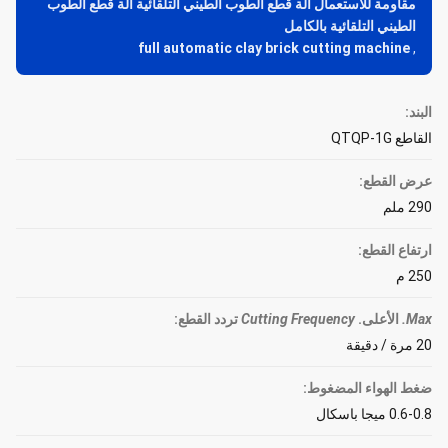
مقاومة للاستعمال آلة قطع الطوب الطيني التلقائية آلة قطع الطوب
الطيني التلقائية بالكامل
full automatic clay brick cutting machine
,
البند:
القاطع QTQP-1G
عرض القطع:
290 ملم
ارتفاع القطع:
250 م
Max.
الأعلى.
Cutting Frequency
تردد القطع
:
20 مرة / دقيقة
ضغط الهواء المضغوط:
0.6-0.8 ميجا باسكال