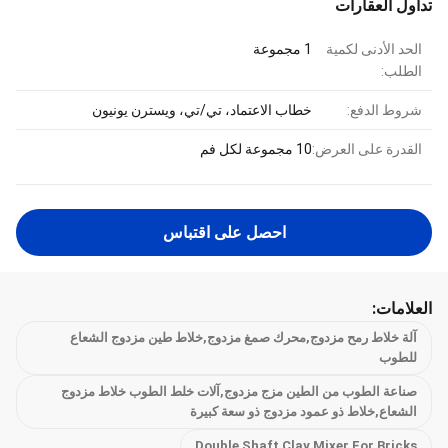
تداول العقارات
الحد الأدنى لكمية
1 مجموعة
الطلب:
شروط الدفع:
خطاب الاعتماد، تي/تي، ويسترن يونيون
القدرة على العرض:
10 مجموعة لكل فم
احصل على اقتباس
العلامات:
آلة خلاط رمح مزدوج,محرك صمغ مزدوج,خلاط طين مزدوج الشعاع
للطوب
صناعة الطوب من الطين مزج مزدوج,آلات خلط الطوب خلاط مزدوج
الشعاع,خلاط ذو عمود مزدوج ذو سعة كبيرة
Double Shaft Clay Mixer For Bricks