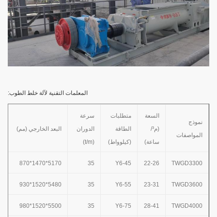
المعلمات التقنية لآلة خلط الطوب:
السعة
متطلبات
سرعة
نموذج
(م³/
الطاقة
الدوران
البعد الخارجي (مم)
المواصفات
ساعة)
(كيلوواط)
(t/m)
5170*1470*870
35
Y6-45
22-26
TWGD3300
5480*1520*930
35
Y6-55
23-31
TWGD3600
5500*1520*980
35
Y6-75
28-41
TWGD
4000