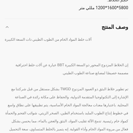
حجم الخلاط:
5800*1600*1200 مللي متر
وصف المنتج
آلات خلط المواد الخام من الطوب الطيني ذات السعة الكبيرة
إن الخلاط المزدوج المحور ذو السعة الكبيرة BBT عبارة عن آلات خلط احترافية
مصممة خصيصًا لمصانع صناعة الطوب الطيني.
تم تطوير خلاط البثق ذو العمود المزدوج TWGD بشكل مستقل من قبل شركتنا مع
الإشارة إلى التكنولوجيا المتقدمة الدولية، والحفاظ على مكانة رائدة في الصناعة
المحلية. باعتبارها معدات معالجة المواد الخام الأساسية، يتم تطبيقها على نطاق واسع
في خطوط إنتاج الطوب الملبد باستخدام الطين، الصخر الزيتي، شوائب الفحم والحمأة
كمواد خام رئيسية. تدمج الآلة تقليب المواد، البثق والعجن بالماء، مما يحسن بشكل
فعال من مرونة المواد الخام وأداء القولبة. إنه يتميز بالخلط المتساوي، سعة التحميل